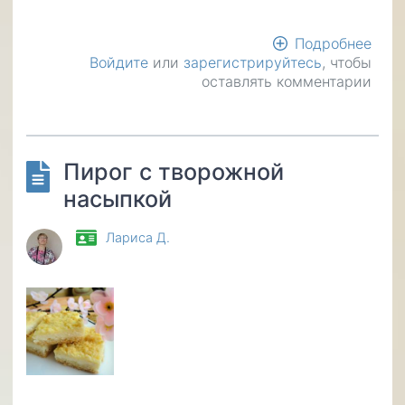
Подробнее
о
Войдите
или
зарегистрируйтесь
, чтобы
Вар
оставлять комментарии
из
твор
тест
Пирог с творожной
насыпкой
Лариса Д.