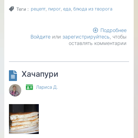
рецепт
пирог
еда
блюда из творога
Теги
Подробнее
о
Войдите
или
зарегистрируйтесь
, чтобы
Пир
оставлять комментарии
с
тво
нас
Хачапури
Лариса Д.