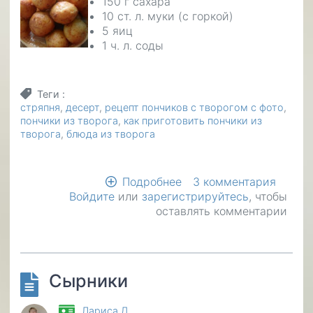
150 г сахара
10 ст. л. муки (с горкой)
5 яиц
1 ч. л. соды
Теги
стряпня
десерт
рецепт пончиков с творогом с фото
пончики из творога
как приготовить пончики из
творога
блюда из творога
Подробнее
о
3 комментария
Войдите
или
зарегистрируйтесь
Творожные
, чтобы
оставлять комментарии
пончики
Сырники
Лариса Д.