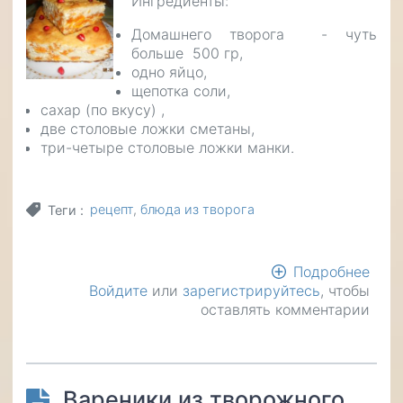
Ингредиенты:
Домашнего творога - чуть
больше 500 гр,
одно яйцо,
щепотка соли,
сахар (по вкусу) ,
две столовые ложки сметаны,
три-четыре столовые ложки манки.
рецепт
блюда из творога
Теги
Подробнее
о
Войдите
или
зарегистрируйтесь
, чтобы
Тво
оставлять комментарии
запе
Вареники из творожного