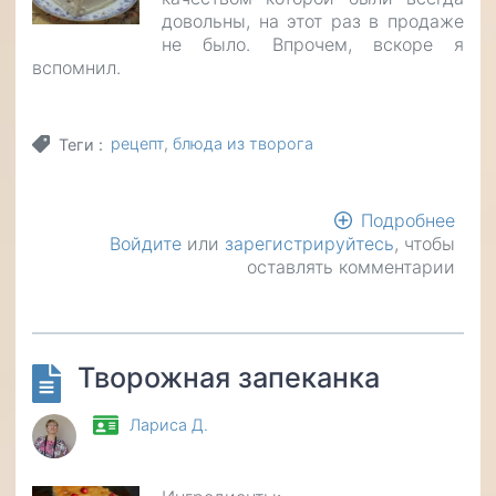
довольны, на этот раз в продаже
не было. Впрочем, вскоре я
вспомнил.
рецепт
блюда из творога
Теги
Подробнее
о
Войдите
или
зарегистрируйтесь
, чтобы
Тво
оставлять комментарии
пасх
—
реце
с
фото
Творожная запеканка
Лариса Д.