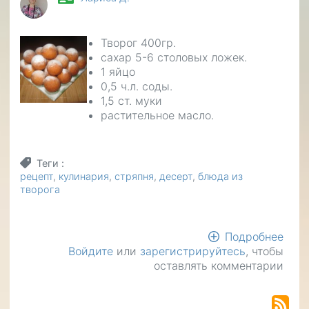
Творог 400гр.
сахар 5-6 столовых ложек.
1 яйцо
0,5 ч.л. соды.
1,5 ст. муки
растительное масло.
Теги
рецепт
кулинария
стряпня
десерт
блюда из
творога
Подробнее
о
Войдите
или
зарегистрируйтесь
, чтобы
Сыр
оставлять комментарии