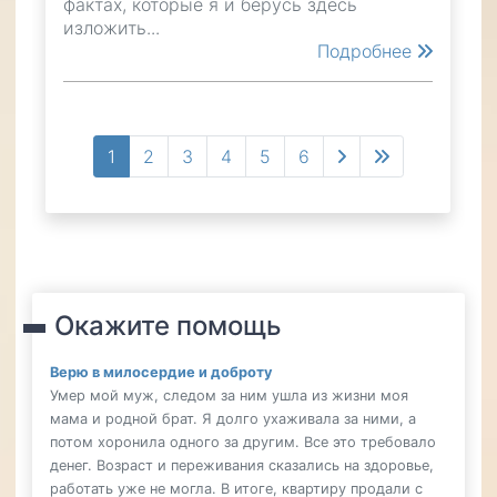
фактах, которые я и берусь здесь
изложить...
Подробнее
Нумерация
Текущая
1
Page
2
Page
3
Page
4
Page
5
Page
6
Следующая
Последняя
страниц
страница
страница
страница
Окажите помощь
Верю в милосердие и доброту
Умер мой муж, следом за ним ушла из жизни моя
мама и родной брат. Я долго ухаживала за ними, а
потом хоронила одного за другим. Все это требовало
денег. Возраст и переживания сказались на здоровье,
работать уже не могла. В итоге, квартиру продали с