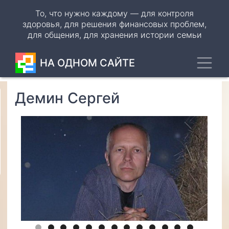
Перейти
То, что нужно каждому — для контроля
к
здоровья, для решения финансовых проблем,
основному
для общения, для хранения истории семьи
содержанию
Toggl
НА ОДНОМ САЙТЕ
Демин Сергей
Odnoklassniki
VK
WhatsApp
Telegram