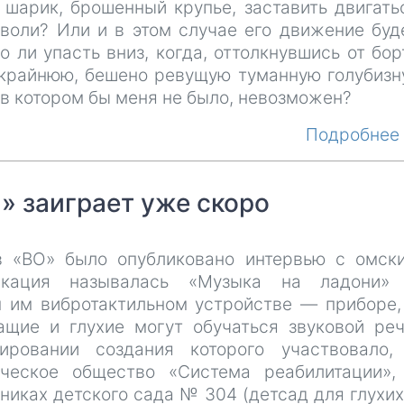
шарик, брошенный крупье, заставить двигать
 воли? Или и в этом случае его движение буд
ли упасть вниз, когда, оттолкнувшись от бор
крайнюю, бешено ревущую туманную голубизн
 в котором бы меня не было, невозможен?
Подробне
» заиграет уже скоро
в «ВО» было опубликовано интервью с омск
ликация называлась «Музыка на ладони»
 им вибротактильном устройстве — приборе,
щие и глухие могут обучаться звуковой реч
ровании создания которого участвовало,
ическое общество «Система реабилитации»,
никах детского сада № 304 (детсад для глухих