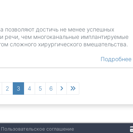
а позволяют достичь не менее успешных
ми речи, чем многоканальные имплантируемые
этом сложного хирургического вмешательства.
Подробне
ыдущая
age
Page
2
Текущая
3
Page
4
Page
5
Page
6
Следующая
Последняя
ница
страница
страница
страница
Пользовательское соглашение