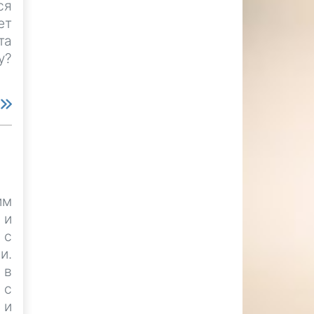
ся
ет
та
у?
е
им
 и
 с
и.
 в
 с
 и