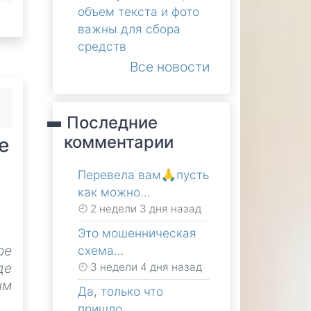
объем текста и фото
важны для сбора
средств
Все новости
Последние
комментарии
е
Перевела вам🙏пусть
как можно…
2 недели 3 дня назад
Это мошенническая
ое
схема…
де
3 недели 4 дня назад
ым
Да, только что
пришло…