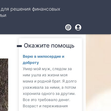
, для решения финансовых
мьи
Footer
User
account
Окажите помощь
menu
Верю в милосердие и
доброту
Умер мой муж, следом за
ним ушла из жизни моя
мама и родной брат. Я долго
ухаживала за ними, а потом
хоронила одного за другим.
Все это требовало денег.
Возраст и переживания