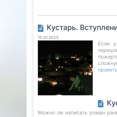
Кустарь. Вступлен
10.01.2023
Если у
перешл
пожерт
сложну
проект
Ку
Можно ли написать роман рань