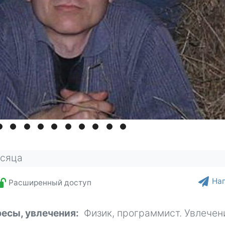
есяца
На
Расширенный доступ
ресы, увлечения
Физик, программист. Увлечен