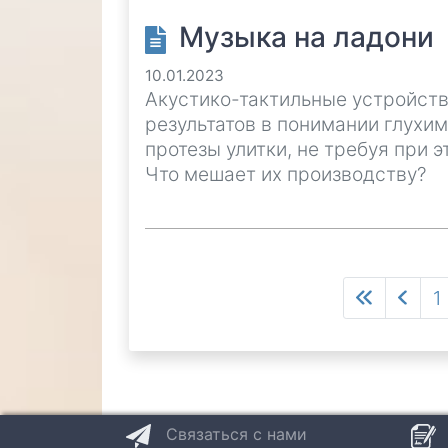
Музыка на ладони
10.01.2023
Акустико-тактильные устройств
результатов в понимании глухи
протезы улитки, не требуя при 
Что мешает их производству?
Нумерация
Первая
Пред
P
1
страниц
страница
стра
Связаться с нами