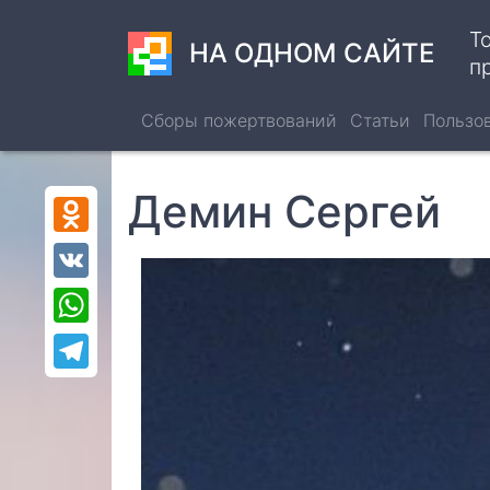
Перейти
Т
к
НА ОДНОМ САЙТЕ
п
основному
содержанию
Сборы пожертвований
Статьи
Пользо
Демин Сергей
Odnoklassniki
VK
WhatsApp
Telegram