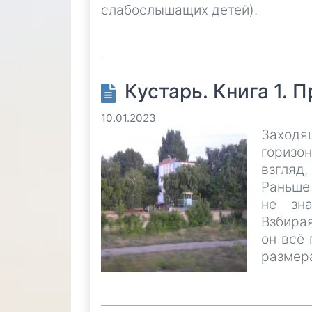
слабослышащих детей).
Кустарь. Книга 1. 
10.01.2023
Заход
горизо
взгляд,
Раньше 
не зна
Взбирая
он всё
размер