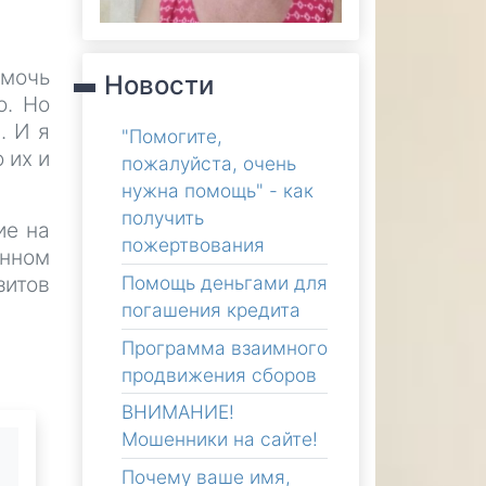
омочь
Новости
о. Но
. И я
"Помогите,
 их и
пожалуйста, очень
нужна помощь" - как
получить
ие на
пожертвования
анном
Помощь деньгами для
итов
погашения кредита
Программа взаимного
продвижения сборов
ВНИМАНИЕ!
Мошенники на сайте!
Почему ваше имя,