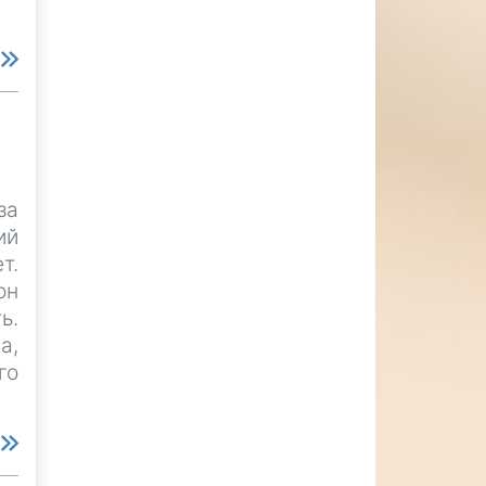
е
за
ий
т.
он
ь.
а,
го
е