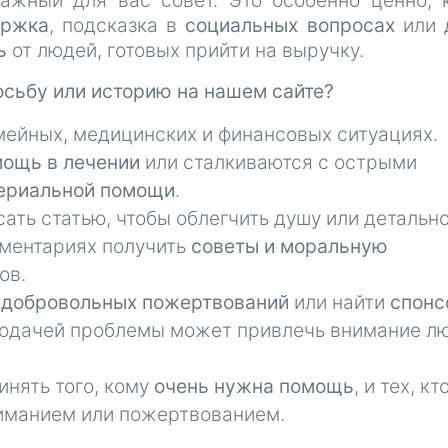
ажный для вас совет. Это особенно ценно, 
ержка
, подсказка в
социальных вопросах
или 
ь
от людей, готовых прийти на выручку.
осьбу или историю на нашем сайте?
мейных, медицинских и финансовых ситуациях.
ощь в лечении
или сталкиваются с острыми
ериальной помощи
.
ть статью, чтобы облегчить душу или детальн
мментариях получить
советы и моральную
ов.
к
добровольных пожертвований
или найти
спонс
 подачей проблемы может привлечь внимание л
нять того, кому
очень нужна помощь
, и тех, кт
ниманием или пожертвованием.