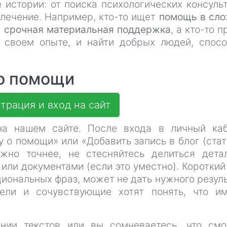
 истории: от поиска психологических консуль
 лечение. Например, кто-то ищет
помощь в сл
а
срочная материальная поддержка
, а кто-то п
о своем опыте, и найти добрых людей, спос
 о помощи
трация и вход на сайт
а нашем сайте. После входа в личный каб
 о помощи» или «Добавить запись в блог (стат
но точнее, не стесняйтесь делиться дета
или документами (если это уместно). Короткий
иональных фраз, может не дать нужного резуль
тели и сочувствующие хотят понять, что и
нии текстов или вы сомневаетесь, что см