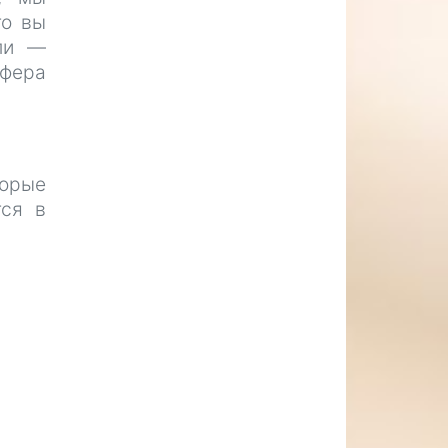
то вы
ели —
фера
торые
тся в