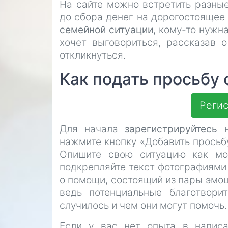
На сайте можно встретить разные
до сбора денег на дорогостоящее
семейной ситуации
, кому-то нужн
хочет выговориться, рассказав 
откликнуться.
Как подать просьбу
Регис
Для начала
зарегистрируйтесь
н
нажмите кнопку «Добавить просьбу
Опишите свою ситуацию как мож
подкрепляйте текст фотографиями 
о помощи, состоящий из пары эмоц
ведь потенциальные благотвори
случилось и чем они могут помочь.
Если у вас нет опыта в написа