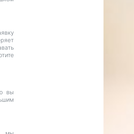
аявку
еряет
авать
отите
то вы
льшим
, мы