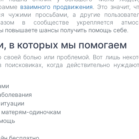
грамме
взаимного продвижения
. Это значит, ч
ся чужими просьбами, а другие пользоват
азом в сообществе укрепляется атмос
вы повышаете шансы получить помощь себе
.
, в которых мы помогаем
о своей болью или проблемой. Вот лишь неко
 поисковиках, когда действительно нуждаю
ами
аболевания
ситуации
 матерям-одиночкам
омощь
йн бесплатно