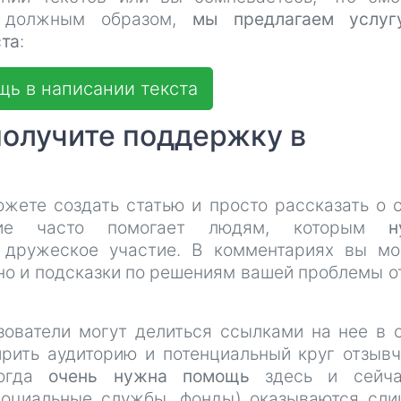
ю должным образом,
мы предлагаем услуг
ста
:
ь в написании текста
получите поддержку в
жете создать статью и просто рассказать о 
ание часто помогает людям, которым
н
дружеское участие. В комментариях вы мо
 но и подсказки по решениям вашей проблемы от
ьзователи могут делиться ссылками на нее в 
ирить аудиторию и потенциальный круг отзыв
когда
очень нужна помощь
здесь и сейча
социальные службы, фонды) оказываются сл