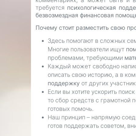
комментариях, а может быть и в
требуется
психологическая подд
безвозмездная финансовая помощ
Почему стоит разместить свою пр
Здесь помогают в сложных се
Многие пользователи ищут
пом
проблемами, требующими
мат
Каждый может свободно написа
описать свою историю, а в ко
поддержку
от других участник
Если вы хотите ускорить поис
то сбор средств с грамотной
готовых помочь.
Наш принцип – напрямую соеди
готов поддержать советом, в