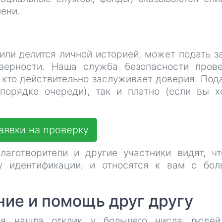
ени.
или делится личной историей, может подать з
верности. Наша служба безопасности пров
 кто действительно заслуживает доверия. Под
порядке очереди), так и платно (если вы х
аявки на проверку
лаготворители и другие участники видят, ч
у идентификации, и относятся к вам с бо
ие и помощь друг другу
ья нашла отклик у большего числа людей