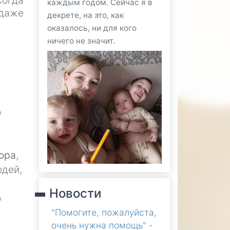
когда
каждым годом. Сейчас я в
даже
декрете, на это, как
оказалось, ни для кого
ничего не значит.
о
ора
,
юдей,
Новости
о
"Помогите, пожалуйста,
очень нужна помощь" -