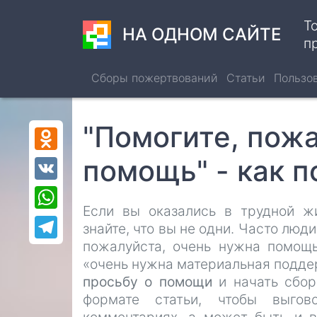
Перейти
Т
к
НА ОДНОМ САЙТЕ
п
основному
содержанию
Сборы пожертвований
Статьи
Пользо
"Помогите, пожа
Odnoklassniki
помощь" - как 
VK
WhatsApp
Если вы оказались в трудной ж
Telegram
знайте, что вы не одни. Часто люд
пожалуйста, очень нужна помощь
«очень нужна материальная подде
просьбу о помощи
и начать сбор
формате статьи, чтобы выго