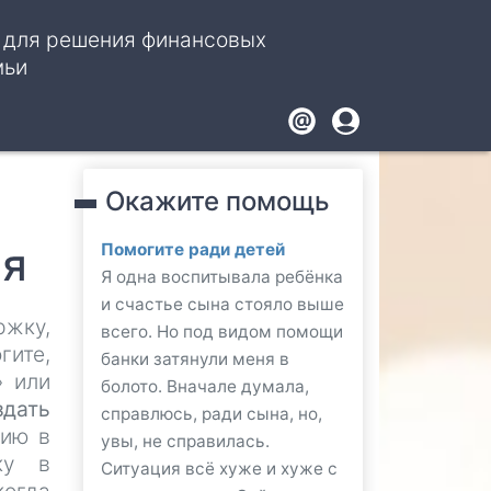
, для решения финансовых
мьи
Footer
User
account
Окажите помощь
menu
ия
Помогите ради детей
Я одна воспитывала ребёнка
и счастье сына стояло выше
ржку,
всего. Но под видом помощи
гите,
банки затянули меня в
» или
болото. Вначале думала,
здать
справлюсь, ради сына, но,
рию в
увы, не справилась.
ку в
Ситуация всё хуже и хуже с