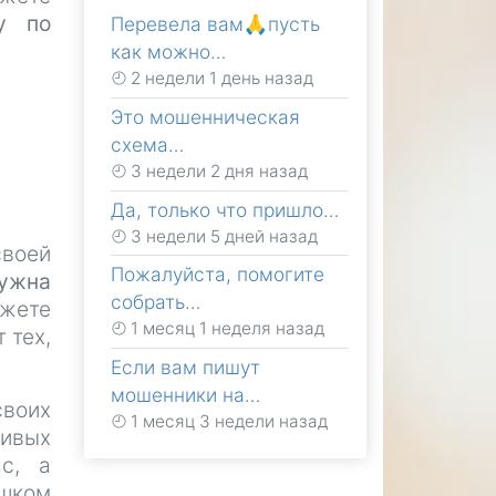
у по
Перевела вам🙏пусть
как можно…
2 недели 1 день назад
Это мошенническая
схема…
3 недели 2 дня назад
Да, только что пришло…
3 недели 5 дней назад
своей
Пожалуйста, помогите
ужна
собрать…
жете
1 месяц 1 неделя назад
 тех,
Если вам пишут
мошенники на…
своих
1 месяц 3 недели назад
чивых
с, а
ишком