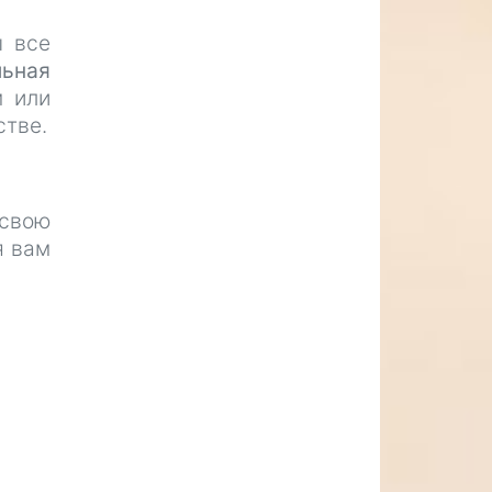
ы все
льная
 или
стве.
 свою
я вам