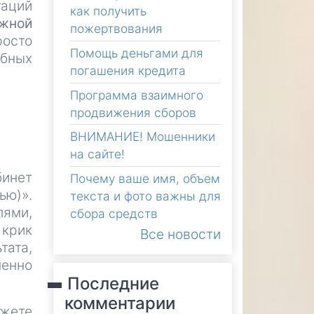
таций
как получить
ожной
пожертвования
росто
Помощь деньгами для
обных
погашения кредита
Программа взаимного
продвижения сборов
ВНИМАНИЕ! Мошенники
на сайте!
инет
Почему ваше имя, объем
ью)».
текста и фото важны для
лями,
сбора средств
 крик
Все новости
тата,
менно
Последние
комментарии
ожете