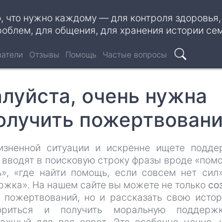
о, что нужно каждому — для контроля здоровья
роблем, для общения, для хранения истории се
ватели
Отзывы
Помощь
Частые вопросы
Поиск
луйста, очень нужна
получить пожертвован
изненной ситуации и искренне ищете подде
и вводят в поисковую строку фразы вроде «помо
», «где найти помощь, если совсем нет сил
ржка». На нашем сайте вы можете не только
со
 пожертвований, но и рассказать свою исто
вориться и получить моральную поддерж