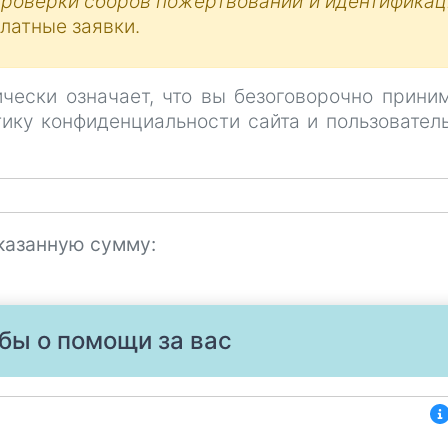
проверки сборов пожертвований и идентифика
латные заявки.
ически означает, что вы безоговорочно прини
тику конфиденциальности сайта и пользовател
указанную сумму:
бы о помощи за вас