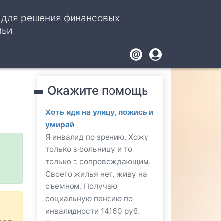
, для решения финансовых
мьи
Footer
User
account
Окажите помощь
menu
Хоть иди на улицу, ложись и
умирай
Я инвалид по зрению. Хожу
только в больницу и то
только с сопровождающим.
Своего жилья нет, живу на
съемном. Получаю
социальную пенсию по
инвалидности 14160 руб.