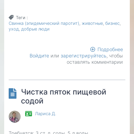
Теги
Свинка (эпидемический паротит)
животные
бизнес
уход
добрые люди
Подробнее
о
Войдите
или
зарегистрируйтесь
, чтобы
Сви
оставлять комментарии
Чистка пяток пищевой
содой
Лариса Д.
Требуется: 3 ст. л. соды, 5 л воды.