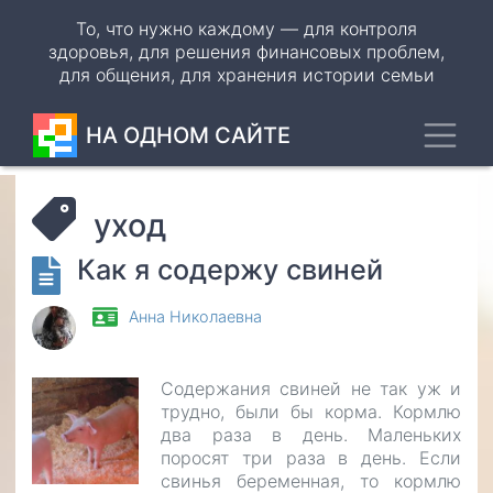
Перейти
То, что нужно каждому — для контроля
к
здоровья, для решения финансовых проблем,
основному
для общения, для хранения истории семьи
содержанию
Toggl
НА ОДНОМ САЙТЕ
уход
Как я содержу свиней
Анна Николаевна
Содержания свиней не так уж и
трудно, были бы корма. Кормлю
два раза в день. Маленьких
поросят три раза в день. Если
свинья беременная, то кормлю