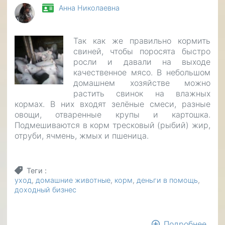
Анна Николаевна
Так как же правильно кормить
свиней, чтобы поросята быстро
росли и давали на выходе
качественное мясо. В небольшом
домашнем хозяйстве можно
растить свинок на влажных
кормах. В них входят зелёные смеси, разные
овощи, отваренные крупы и картошка.
Подмешиваются в корм тресковый (рыбий) жир,
отруби, ячмень, жмых и пшеница.
Теги
уход
домашние животные
корм
деньги в помощь
доходный бизнес
Подробнее
о