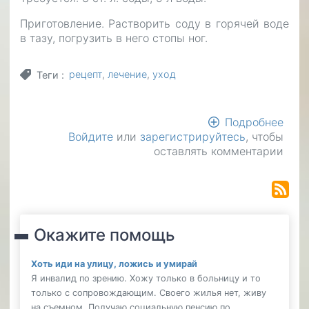
Приготовление. Растворить соду в горячей воде
в тазу, погрузить в него стопы ног.
рецепт
лечение
уход
Теги
Подробнее
о
Войдите
или
зарегистрируйтесь
, чтобы
Чист
оставлять комментарии
пято
пищ
сод
Окажите помощь
Хоть иди на улицу, ложись и умирай
Я инвалид по зрению. Хожу только в больницу и то
только с сопровождающим. Своего жилья нет, живу
на съемном. Получаю социальную пенсию по