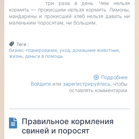
три раза в день. Чем нельзя
кормить — прокисшим нельзя кормить. Лимоны,
мандарины и прокисший хлеб нельзя давать ни
маленьким поросятам, ни большим.
Теги
бизнес-планирование
уход
домашние животные
жизнь
деньги в помощь
Подробнее
о
Войдите
или
зарегистрируйтесь
, чтобы
Как
оставлять комментарии
я
сод
сви
Правильное кормления
свиней и поросят