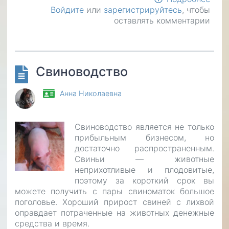
Войдите
или
зарегистрируйтесь
, чтобы
Пра
оставлять комментарии
кор
сви
и
поро
Свиноводство
Анна Николаевна
Свиноводство является не только
прибыльным бизнесом, но
достаточно распространенным.
Свиньи — животные
неприхотливые и плодовитые,
поэтому за короткий срок вы
можете получить с пары свиноматок большое
поголовье. Хороший прирост свиней с лихвой
оправдает потраченные на животных денежные
средства и время.