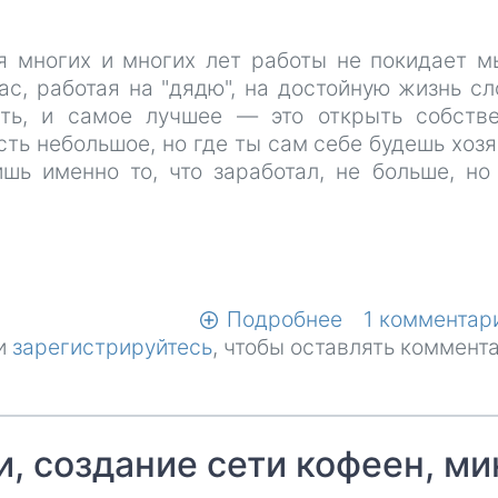
я многих и многих лет работы не покидает м
ас, работая на "дядю", на достойную жизнь с
ать, и самое лучшее — это открыть собств
сть небольшое, но где ты сам себе будешь хоз
ишь именно то, что заработал, не больше, но
Подробнее
о
1 комментар
и
зарегистрируйтесь
, чтобы оставлять коммент
Моя
мечта
-
это,
, создание сети кофеен, ми
пусть
маленький,