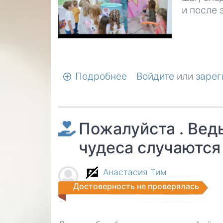
и после 
Подробнее
о
Войдите
или
зарег
Детская
радость
и
Пожалуйста . Вед
работа
чудеса случаются
Анастасия Тим
Достоверность не проверялась