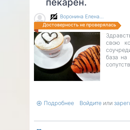
пекарен.
Воронина Елена…
Достоверность не проверялась
Здравст
свою к
соучред
база на
сопутст
Подробнее
о
Войдите
или
зарег
Открытие
кофейни,
создание