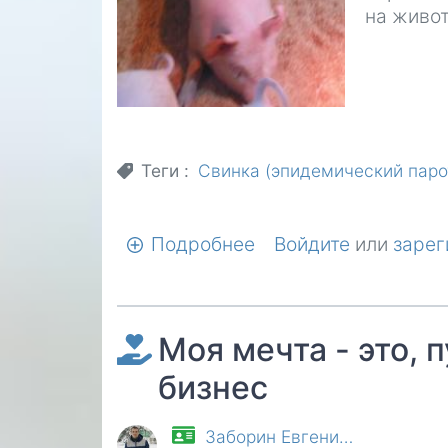
на живо
Теги
Свинка (эпидемический паро
Подробнее
о
Войдите
или
зарег
Свиноводство
Моя мечта - это, 
бизнес
Заборин Евгени…