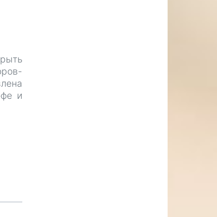
крыть
ров-
влена
офе и