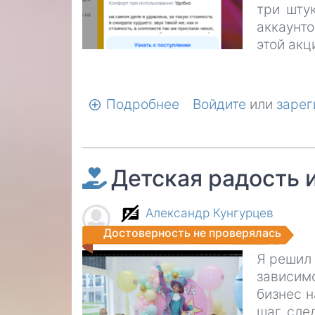
три шту
аккаунт
этой акц
Подробнее
о
Войдите
или
зарег
На
начало
бизнеса
Детская радость 
Александр Кунгурцев
Достоверность не проверялась
Я решил 
зависим
бизнес н
шаг, сле