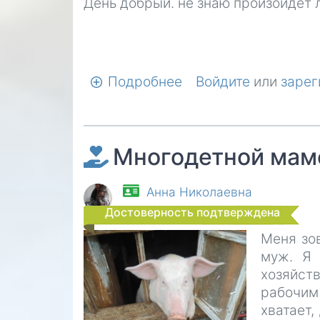
День добрый. не знаю произойдёт л
Подробнее
о
Войдите
или
зарег
Пожалуйста
.
Ведь
Многодетной маме
мир
не
без
Анна Николаевна
добрых
Достоверность подтверждена
людей.
Меня зов
и
муж. Я 
чудеса
хозяйс
случаются
рабочим
хватает