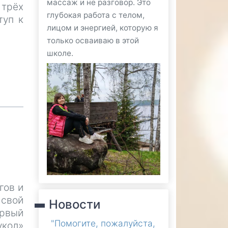
массаж и не разговор. Это
 трёх
глубокая работа с телом,
туп к
лицом и энергией, которую я
только осваиваю в этой
школе.
гов и
 свой
Новости
ервый
"Помогите, пожалуйста,
укол»