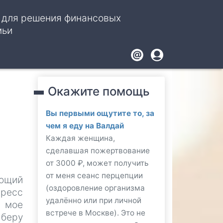
, для решения финансовых
мьи
Footer
User
account
Окажите помощь
menu
Вы первыми ощутите то, за
чем я еду на Валдай
Каждая женщина,
сделавшая пожертвование
от 3000 ₽, может получить
от меня сеанс перцепции
ющий
(оздоровление организма
пресс
удалённо или при личной
 мое
встрече в Москве). Это не
 беру