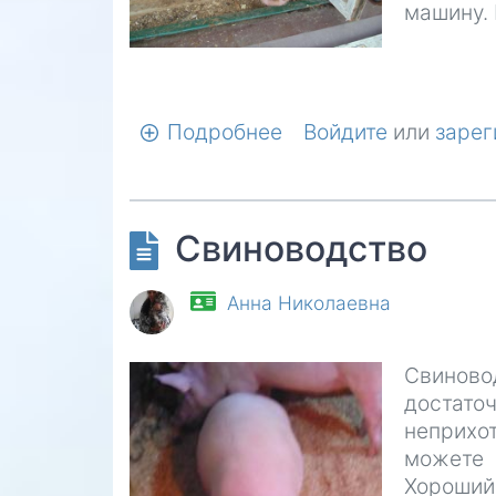
машину. 
Подробнее
о
Войдите
или
зарег
Многодетной
маме
на
Свиноводство
постройку
свинарника
Анна Николаевна
Свиново
достат
неприхо
можете 
Хороший