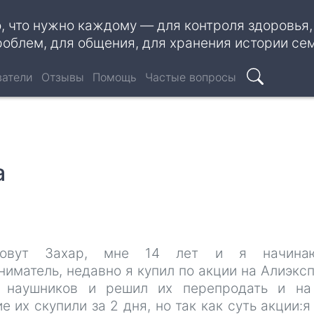
о, что нужно каждому — для контроля здоровья
роблем, для общения, для хранения истории се
ватели
Отзывы
Помощь
Частые вопросы
Поиск
а
овут Захар, мне 14 лет и я начина
иматель, недавно я купил по акции на Алиэкс
 наушников и решил их перепродать и на
е их скупили за 2 дня, но так как суть акции:я