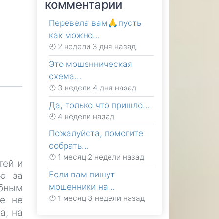
комментарии
Перевела вам🙏пусть
как можно…
2 недели 3 дня назад
Это мошенническая
схема…
3 недели 4 дня назад
Да, только что пришло…
4 недели назад
Пожалуйста, помогите
собрать…
1 месяц 2 недели назад
тей и
Если вам пишут
ю за
мошенники на…
бным
1 месяц 3 недели назад
ое не
а, на