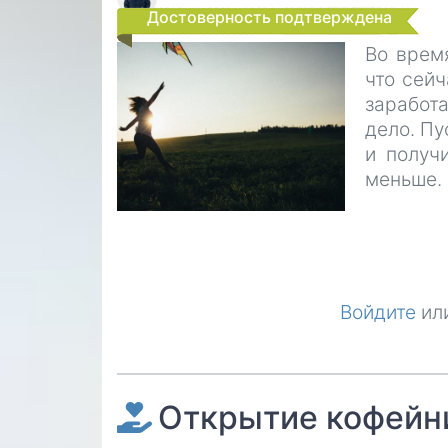
Достоверность подтверждена
Во врем
что сейч
заработ
дело. Пу
и получ
меньше.
Войдите
ил
Открытие кофейни