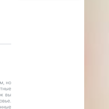
м, но
тные
ок вы
овье.
енные