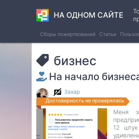
Перейти
Т
к
НА ОДНОМ САЙТЕ
п
основному
содержанию
Сборы пожертвований
Статьи
Пользо
бизнес
На начало бизнес
Захар
Достоверность не проверялась
Меня з
предприн
12 штук
удивлени