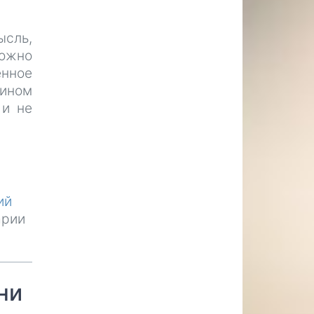
ысль,
ложно
енное
яином
 и не
ий
арии
ни