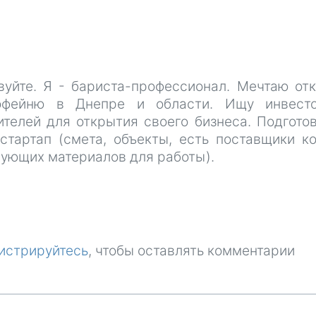
но
свой
бизнес
вуйте. Я - бариста-профессионал. Мечтаю от
офейню в Днепре и области. Ищу инвесто
ителей для открытия своего бизнеса. Подгото
 стартап (смета, объекты, есть поставщики к
вующих материалов для работы).
истрируйтесь
, чтобы оставлять комментарии