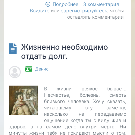
Подробнее
о
3 комментария
Войдите
или
зарегистрируйтесь
У
, чтобы
оставлять комментарии
доброго
и
щедрого
сердца
нет
Жизненно необходимо
границ
отдать долг.
Денис
В жизни всякое бывает..
Несчастье, болезнь, смерть
близкого человека. Хочу сказать,
читающему эту заметку,
насколько не передаваемо
ощущение когда ты с виду жив и
здоров, а на самом деле внутри мертв. Ни
минуты жизни тебя не покидают мысли о том,