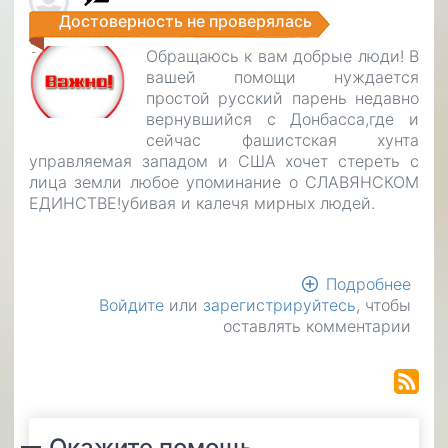
Достоверность не проверялась
Обращаюсь к вам добрые люди! В
вашей помощи нуждается
простой русский парень недавно
вернувшийся с Донбасса,где и
сейчас фашистская хунта
управляемая западом и США хочет стереть с
лица земли любое упоминание о СЛАВЯНСКОМ
ЕДИНСТВЕ!убивая и калечя мирных людей.
Подробнее
о
Войдите
или
зарегистрируйтесь
, чтобы
Пом
оставлять комментарии
рус
пар
вое
с
фаш
на
Окажите помощь