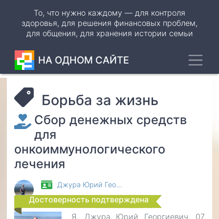
Перейти
То, что нужно каждому — для контроля
к
здоровья, для решения финансовых проблем,
основному
для общения, для хранения истории семьи
содержанию
Toggl
НА ОДНОМ САЙТЕ
Борьба за жизнь
Сбор денежных средств
для
онкоиммунологического
лечения
Джура Юрий Гео…
Достоверность подтверждена
Я, Джура Юрий Георгиевич, 07