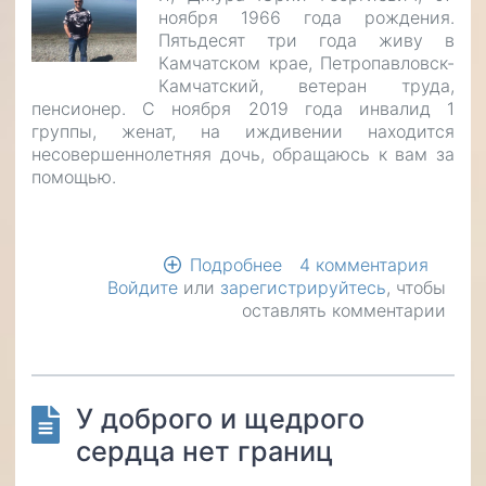
ноября 1966 года рождения.
Пятьдесят три года живу в
Камчатском крае, Петропавловск-
Камчатский, ветеран труда,
пенсионер. С ноября 2019 года инвалид 1
группы, женат, на иждивении находится
несовершеннолетняя дочь, обращаюсь к вам за
помощью.
Подробнее
о
4 комментария
Войдите
или
зарегистрируйтесь
Сбор
, чтобы
оставлять комментарии
денежных
средств
для
онкоиммунологическог
лечения
У доброго и щедрого
сердца нет границ