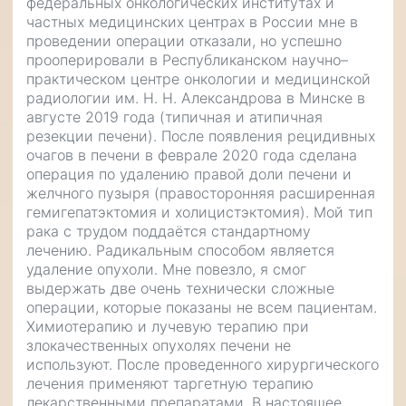
федеральных онкологических институтах и
частных медицинских центрах в России мне в
проведении операции отказали, но успешно
прооперировали в Республиканском научно–
практическом центре онкологии и медицинской
радиологии им. Н. Н. Александрова в Минске в
августе 2019 года (типичная и атипичная
резекции печени). После появления рецидивных
очагов в печени в феврале 2020 года сделана
операция по удалению правой доли печени и
желчного пузыря (правосторонняя расширенная
гемигепатэктомия и холицистэктомия). Мой тип
рака с трудом поддаётся стандартному
лечению. Радикальным способом является
удаление опухоли. Мне повезло, я смог
выдержать две очень технически сложные
операции, которые показаны не всем пациентам.
Химиотерапию и лучевую терапию при
злокачественных опухолях печени не
используют. После проведенного хирургического
лечения применяют таргетную терапию
лекарственными препаратами. В настоящее