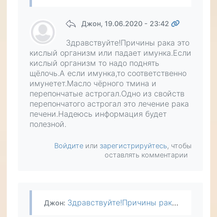
Джон
, 19.06.2020 - 23:42
Здравствуйте!Причины рака это
кислый организм или падает имунка.Если
кислый организм то надо поднять
щёлочь.А если имунка,то соответственно
имунетет.Масло чёрного тмина и
перепончатые астрогал.Одно из свойств
перепончатого астрогал это лечение рака
печени.Надеюсь информация будет
полезной.
Войдите
или
зарегистрируйтесь
, чтобы
оставлять комментарии
Здравствуйте!Причины рака это кислый организм или падает имунка.Если кислый организм то надо поднять щёлочь.А если имунка,то соответственно имунетет.Масло чёрного тмина и перепончатые астрогал.Одно…
Джон
: