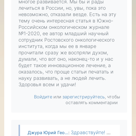
многое развивается. Мы бы и рады
лечиться в России, но, увы, пока это
невозможно, отказали везде. Есть на эту
тему очень интересная статья в Южно-
Российском онкологическом журнале
№1-2020, ее автор младший научный
сотрудник Ростовского онкологического
института, когда мы ее в январе
прочитали сразу же воспряли духом,
думали, что вот оно, наконец-то и у нас
будет такое инновационное лечение, а
оказалось, что проще статьи печатать и
науку развивать, а не людей лечить.
Здоровья всем и удачи!
Войдите
или
зарегистрируйтесь
, чтобы
оставлять комментарии
Здравствуйте! мы знаем даже больше, чем написано в интернете, в институте Петрова в Санкт-Петербурге разработали вакцины от 10 типов рака (от первичного рака печени нет), набирали группы для…
Джура Юрий Гео…
: