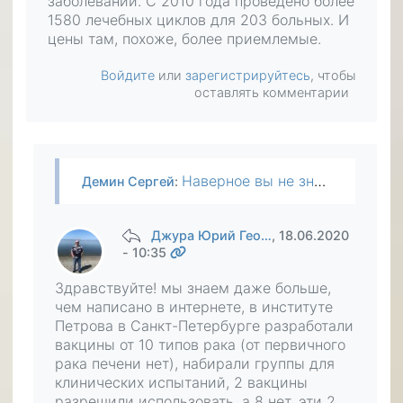
заболеваний. С 2010 года проведено более
1580 лечебных циклов для 203 больных. И
цены там, похоже, более приемлемые.
Войдите
или
зарегистрируйтесь
, чтобы
оставлять комментарии
Наверное вы не знаете, но в России такой метод лечения уже есть. Я прочитал, что в клинике онкоиммунологии в НМИЦ им. Н.Н. Петрова успешно применяется инновационная методика – вакцинотерапия…
Демин Сергей
:
Джура Юрий Гео…
, 18.06.2020
- 10:35
Здравствуйте! мы знаем даже больше,
чем написано в интернете, в институте
Петрова в Санкт-Петербурге разработали
вакцины от 10 типов рака (от первичного
рака печени нет), набирали группы для
клинических испытаний, 2 вакцины
разрешили использовать, а 8 нет, эти 2