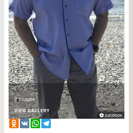
2 Images
VIEW GALLERY
Odnoklassniki
VK
WhatsApp
Telegram