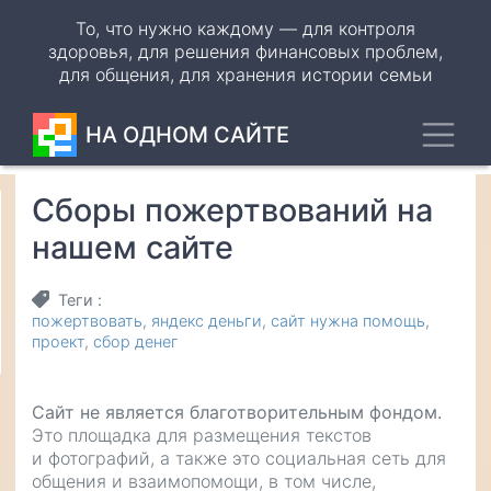
Перейти
То, что нужно каждому — для контроля
к
здоровья, для решения финансовых проблем,
основному
для общения, для хранения истории семьи
содержанию
Toggl
НА ОДНОМ САЙТЕ
Сборы пожертвований на
Odnoklassniki
нашем сайте
VK
Теги
WhatsApp
пожертвовать
яндекс деньги
сайт нужна помощь
проект
сбор денег
Telegram
Сайт не является благотворительным фондом.
Это площадка для размещения текстов
и фотографий, а также это социальная сеть для
общения и взаимопомощи, в том числе,