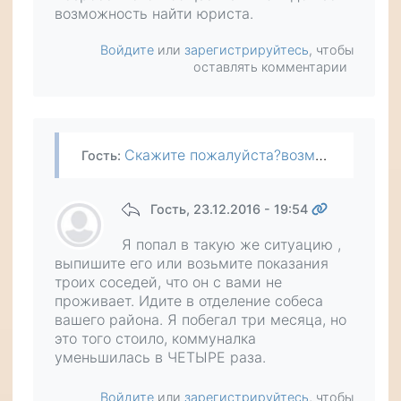
возможность найти юриста.
Войдите
или
зарегистрируйтесь
, чтобы
оставлять комментарии
Скажите пожалуйста?возможна ваша помощ в Нижнем Новгороде?Я не могу получать субсидии по инвалидности 2 гр,с 2014 года,так как со мной прописан сын,он учился на дневном,сначала из-за этого я не могла…
Гость
:
Гость
, 23.12.2016 - 19:54
Я попал в такую же ситуацию ,
выпишите его или возьмите показания
троих соседей, что он с вами не
проживает. Идите в отделение собеса
вашего района. Я побегал три месяца, но
это того стоило, коммуналка
уменьшилась в ЧЕТЫРЕ раза.
Войдите
или
зарегистрируйтесь
, чтобы