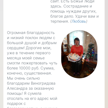
сайт. Есть Божьи люди
здесь. Сострадание и
помощь нуждам других,
благое дело. Удачи вам и
терпения.
(
Любовь
)
Огромная благодарность
и низкий поклон людям с
большой душой и добрым
сердцем! Дорогие мои,
уже в течение первого
месяца моей семье
смогли пожертвовать чуть
более 10000 руб. Сумма,
конечно, существенная.
Мы очень сильно
благодарим Виногридова
Алесандра за оказанную
помощь! Я сумела
отослать на его адрес мой
подарок с