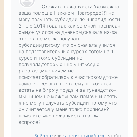
Скажите пожалуйста?возможна
ваша помощ в Нижнем Новгороде?Я не
могу получать субсидии по инвалидности
2 гр,с 2014 года,так как со мной прописан
сын,он учился на дневном,сначала из-за
этого я не могла получать
субсидии,потому что он сначала учился
на подготовительных курсах потом на 1
курсе и тоже субсидии не
получала,теперь он не учиться,не
работает,мне ничем не
помогает,обратилась к участковому,тоже
самое-отвечают то что ему не хочется
встать на биржу труда и за тунеядство-
мы ничем не можем вам помочь и опять
я не могу получать субсидии потому что
он считается у меня толко прописан?
помогите мне пожалуйста в этом
вопросе?
Войдите
или
зарегистрируйтесь
, чтобы