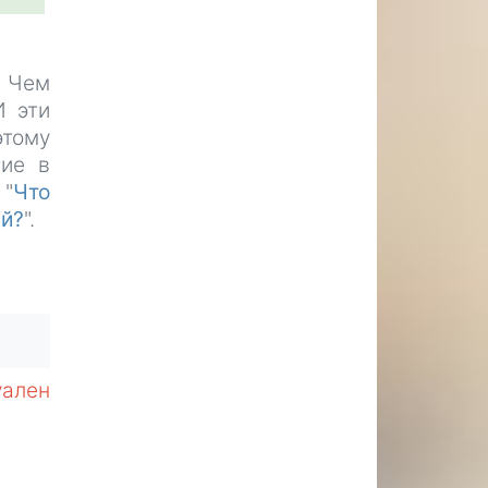
. Чем
И эти
этому
тие в
 "
Что
ий?
".
уален