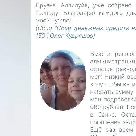
Друзья, Аллилуйя, уже собрано 
Господу! Благодарю каждого даю
моей нужде!
(Сбор "
Сбор денежных средств н
150
",
Олег Кудряшов
)
В июле прошлог
администрации 
остался равно
мог! Низкий вс
хочу чтобы вы и
набрать сумму 
мои подработки
080 рублей. По
в банке. Оста
погашения задо
Ещё раз всем 