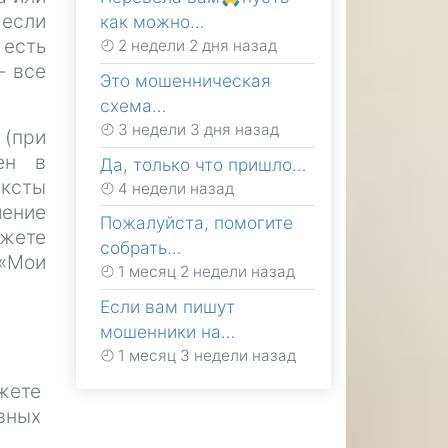
 если
как можно…
есть
2 недели 2 дня назад
- все
Это мошенническая
схема…
3 недели 3 дня назад
(при
ен в
Да, только что пришло…
ксты
4 недели назад
шение
Пожалуйста, помогите
ожете
собрать…
 «Мои
1 месяц 2 недели назад
Если вам пишут
мошенники на…
1 месяц 3 недели назад
жете
вных