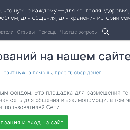
о, что нужно каждому — для контроля здоровья
роблем, для общения, для хранения истории се
ватели
Отзывы
Помощь
Частые вопросы
Поиск
ваний на нашем сайт
и
сайт нужна помощь
проект
сбор денег
ным фондом.
Это площадка для размещения те
ьная сеть для общения и взаимопомощи, в том ч
т пользователей Сети
.
трация и вход на сайт