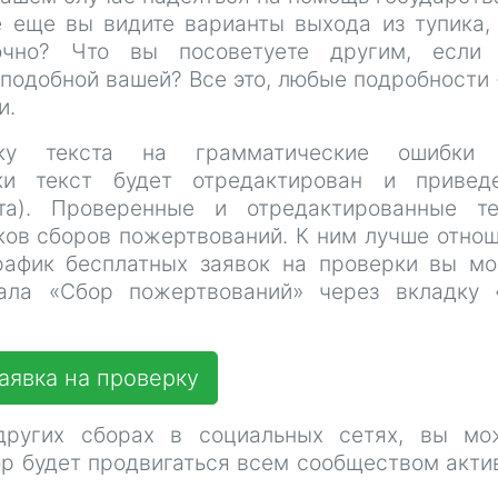
е еще вы видите варианты выхода из тупика,
очно? Что вы посоветуете другим, если 
подобной вашей? Все это, любые подробности 
и.
рку текста на грамматические ошибки 
ки текст будет отредактирован и привед
та). Проверенные и отредактированные те
ков сборов пожертвований. К ним лучше отно
рафик бесплатных заявок на проверки вы м
иала «Сбор пожертвований» через вкладку
аявка на проверку
ругих сборах в социальных сетях, вы мо
бор будет продвигаться всем сообществом акти