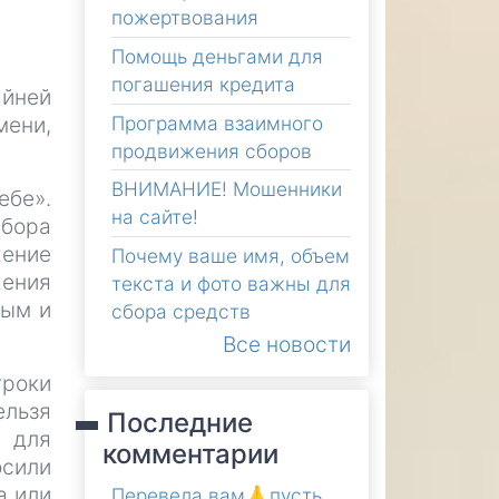
пожертвования
Помощь деньгами для
погашения кредита
айней
Программа взаимного
мени,
продвижения сборов
ВНИМАНИЕ! Мошенники
ебе».
на сайте!
сбора
жение
Почему ваше имя, объем
жения
текста и фото важны для
ным и
сбора средств
Все новости
роки
ельзя
Последние
и для
комментарии
осили
а или
Перевела вам🙏пусть