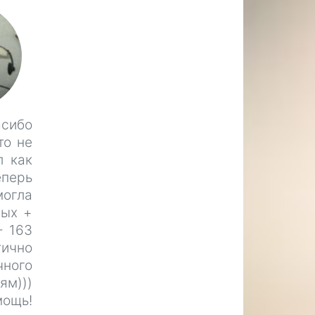
асибо
то не
л как
еперь
могла
ных +
- 163
тично
ного
ям)))
ощь!