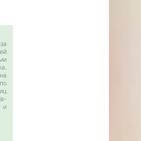
 за
шей
ми
а.
на
по
иц
в-
 и