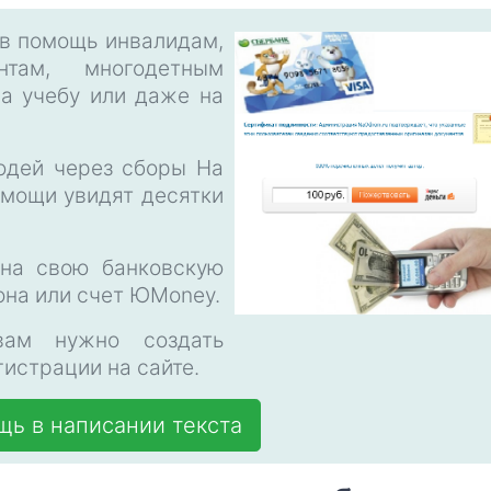
 в помощь инвалидам,
нтам, многодетным
на учебу или даже на
юдей через сборы На
омощи увидят десятки
на свою банковскую
фона или счет ЮMoney.
вам нужно создать
истрации на сайте.
ь в написании текста