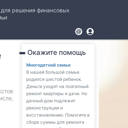
, для решения финансовых
мьи
Footer
User
account
е
Окажите помощь
menu
Многодетной семье
В нашей большой семье
родился шестой ребенок.
Деньги уходят на поэтапный
кстов
ремонт квартиры и дачи. Но
исле,
дачный дом подлежит
реконструкции и
восстановлению. Помогите в
сборе суммы для ремонта