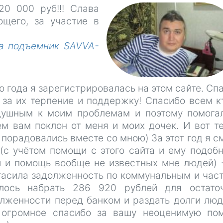
20 000 руб!!! Слава
щего, за участие в
а подъемник SAVVA-
о года я зарегистрировалась на этом сайте. Сп
за их терпение и поддержку! Спасибо всем к
душным к моим проблемам и поэтому помога
ем вам поклон от меня и моих дочек. И вот т
 порадовались вместе со мною) За этот год я с
(с учётом помощи с этого сайта и ему подоб
 и помощь вообще не известных мне людей) 
гасила задолженность по коммунальным и час
лось набрать 286 920 рублей для остаточ
лженности перед банком и раздать долги люд
огромное спасибо за вашу неоценимую пом