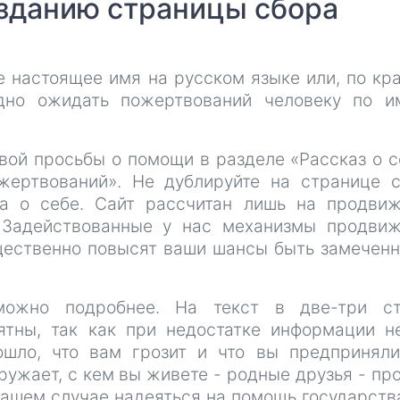
зданию страницы сбора
е настоящее имя на русском языке или, по кр
дно ожидать пожертвований человеку по и
вой просьбы о помощи в разделе «Рассказ о с
жертвований». Не дублируйте на странице 
за о себе. Сайт рассчитан лишь на продви
 Задействованные у нас механизмы продви
ущественно повысят ваши шансы быть замечен
ожно подробнее. На текст в две-три ст
тны, так как при недостатке информации н
ошло, что вам грозит и что вы предпринял
ружает, с кем вы живете - родные друзья - пр
вашем случае надеяться на помощь государств