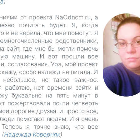
ва
)
ниями от проекта NaOdnom.ru, а
езно почитать будет. Я, когда
о и не верила, что мне помогут. Я
немногочисленные родственники,
ла сайт, где мне бы могли помочь
мую машину. И вот прошли все
и, согласования. Ура, мой проект
скажу, особо надежд не питала. И
 небольшое, но такое важное.
я работаю, нет времени зайти и
ожу буквально на пять минут в
ект пожертвовали почти четверть
ои дорогие друзья, и просто все,
е люди помогают людям. И я очень
 Теперь я точно знаю, что все
.
(
Надежда Коверняк
)