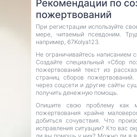
Рекомендации по со
пожертвований
При регистрации используйте сво
мере, читаемый псевдоним. Тру
например, 67Kolya123.
Не ограничивайтесь написанием с
Создайте специальный «Сбор по
пожертвований текст из расска
страниц сборов пожертвований.
через соцсети и другие сайты с
получить денежную помощь.
Опишите свою проблему как м
пожертвования крайне маловероя
добиться сочувствия. Что произ
исправления ситуации? Кто вас ок
ли вы помощь у них? Можно ли в 