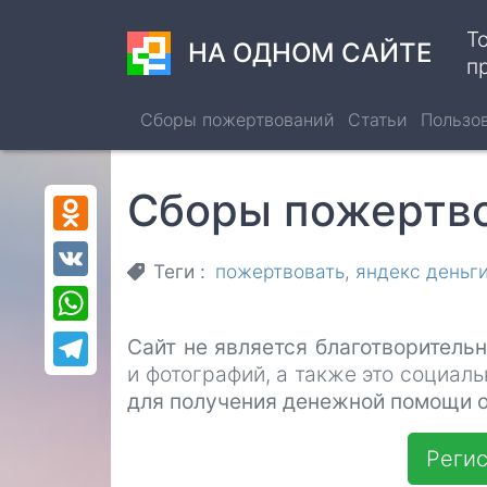
Перейти
Т
к
НА ОДНОМ САЙТЕ
п
основному
содержанию
Сборы пожертвований
Статьи
Пользо
Сборы пожертво
Odnoklassniki
VK
Теги
пожертвовать
яндекс деньг
WhatsApp
Сайт не является благотворитель
Telegram
и фотографий, а также это социал
для получения денежной помощи о
Регис