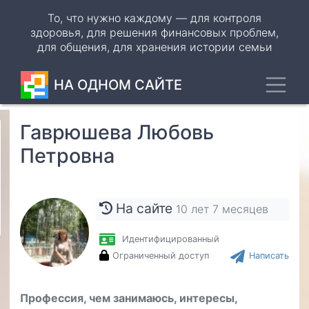
Перейти
То, что нужно каждому — для контроля
к
здоровья, для решения финансовых проблем,
основному
для общения, для хранения истории семьи
содержанию
Toggl
НА ОДНОМ САЙТЕ
Гаврюшева Любовь
Odnoklassniki
Петровна
VK
WhatsApp
На сайте
10 лет 7 месяцев
Telegram
Идентифицированный
Ограниченный доступ
Написать
Профессия, чем занимаюсь, интересы,