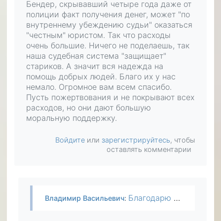
Бендер, скрывавший четыре года даже от
полиции факт получения денег, может "по
внутреннему убеждению судьи" оказаться
"честным" юристом. Так что расходы
очень большие. Ничего не поделаешь, так
наша судебная система "защищает"
стариков. А значит вся надежда на
помощь добрых людей. Благо их у нас
немало. Огромное вам всем спасибо.
Пусть пожертвования и не покрывают всех
расходов, но они дают большую
моральную поддержку.
Войдите
или
зарегистрируйтесь
, чтобы
оставлять комментарии
Благодарю всех, кто сделал пожертвование. Сегодня пришла неожиданная сумма. Спасибо! Уголовное дело закрыли за истечением срока давности преступления, но теперь идет судебный процесс по моему…
Владимир Васильевич
: