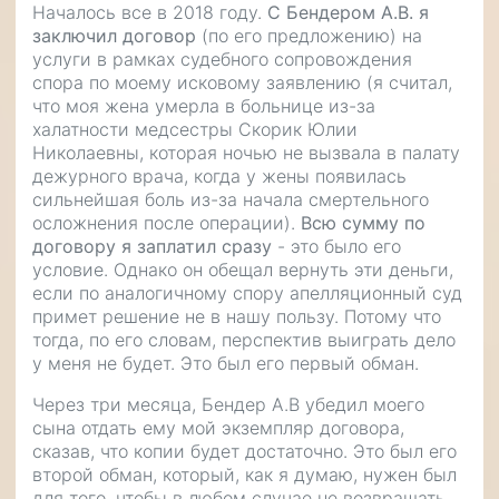
Началось все в 2018 году.
С Бендером А.В. я
заключил договор
(по его предложению) на
услуги в рамках судебного сопровождения
спора по моему исковому заявлению (я считал,
что моя жена умерла в больнице из-за
халатности медсестры Скорик Юлии
Николаевны, которая ночью не вызвала в палату
дежурного врача, когда у жены появилась
сильнейшая боль из-за начала смертельного
осложнения после операции).
Всю сумму по
договору я заплатил сразу
- это было его
условие. Однако он обещал вернуть эти деньги,
если по аналогичному спору апелляционный суд
примет решение не в нашу пользу. Потому что
тогда, по его словам, перспектив выиграть дело
у меня не будет. Это был его первый обман.
Через три месяца, Бендер А.В убедил моего
сына отдать ему мой экземпляр договора,
сказав, что копии будет достаточно. Это был его
второй обман, который, как я думаю, нужен был
для того, чтобы в любом случае не возвращать