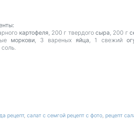
енты:
варного
картофеля
, 200 г твердого
сыра
, 200 г
с
ные
моркови
, 3 вареных
яйца
, 1 свежий
ог
, соль.
да рецепт
салат с семгой рецепт с фото
рецепт сал