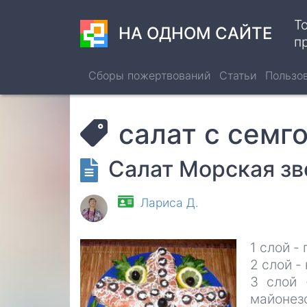
Перейти
Т
к
НА ОДНОМ САЙТЕ
п
основному
содержанию
Сборы пожертвований
Статьи
Пользо
салат с семг
Салат Морская зв
Лариса Д.
1 слой -
2 слой -
3 слой 
майонез