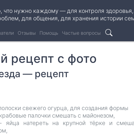
о, что нужно каждому — для контроля здоровья
роблем, для общения, для хранения истории се
ватели
Отзывы
Помощь
Частые вопросы
Поиск
ой рецепт с фото
езда — рецепт
 полоски свежего огурца, для создания формы
 крабовые палочки смешать с майонезом,
- яйца натереть на крупной тёрке и смеш
ом,