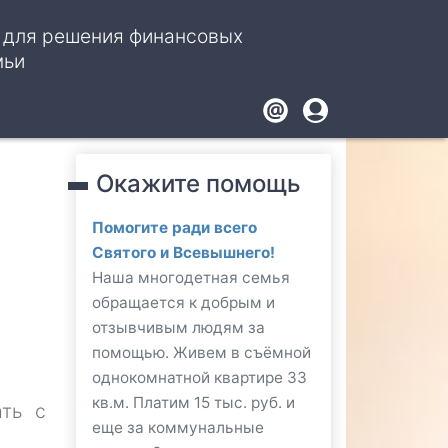
, для решения финансовых
мьи
Footer
User
account
Окажите помощь
menu
Помогите ради всего
Святого и Всевышнего!
Наша многодетная семья
обращается к добрым и
отзывчивым людям за
помощью. Живем в съёмной
однокомнатной квартире 33
кв.м. Платим 15 тыс. руб. и
ать с
еще за коммунальные