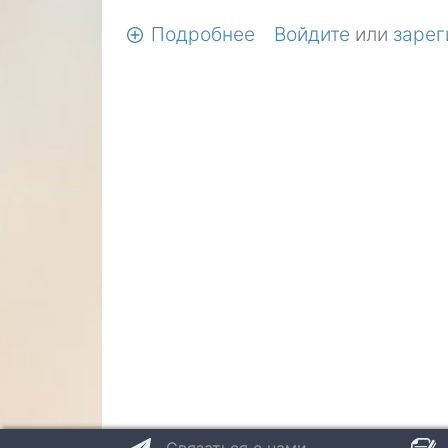
Подробнее
о
Войдите
или
зарег
Салат
«Морская
звезда»
Связаться с нами