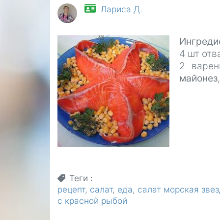
Лариса Д.
Ингреди
4 шт от
2 варе
майонез
Теги
рецепт
салат
еда
салат морская звез
с красной рыбой