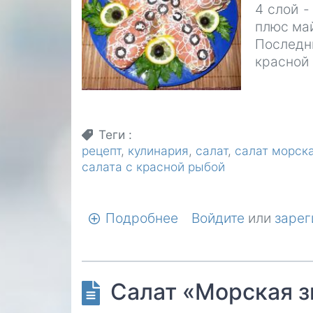
4 слой 
плюс ма
Последн
красной 
Теги
рецепт
кулинария
салат
салат морска
салата с красной рыбой
Подробнее
о
Войдите
или
зарег
Салат
Морская
звезда
Салат «Морская з
—
рецепт