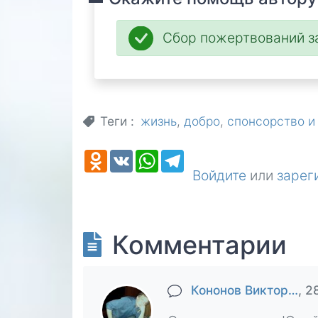
Сбор пожертвований 
Теги
жизнь
добро
спонсорство и
Odnoklassniki
VK
WhatsApp
Telegram
Войдите
или
зарег
Комментарии
Кононов Виктор…
, 2