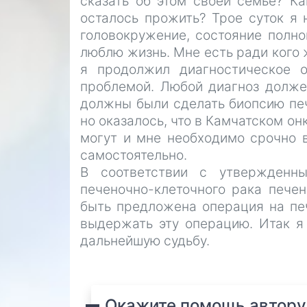
сказать об этом своей семье? К
осталось прожить? Трое суток я н
головокружение, состояние полно
люблю жизнь. Мне есть ради кого 
я продолжил диагностическое о
проблемой. Любой диагноз долже
должны были сделать биопсию пе
но оказалось, что в Камчатском о
могут и мне необходимо срочно 
самостоятельно.
В соответствии с утвержденн
печеночно-клеточного рака пече
быть предложена операция на печ
выдержать эту операцию. Итак я
дальнейшую судьбу.
Окажите помощь автору