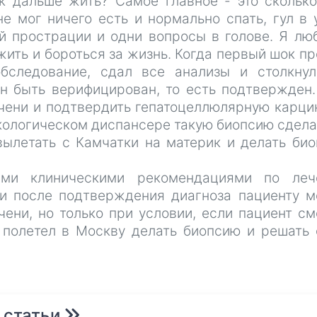
ак дальше жить? Самое главное - это скольк
е мог ничего есть и нормально спать, гул в 
й прострации и одни вопросы в голове. Я лю
жить и бороться за жизнь. Когда первый шок п
бследование, сдал все анализы и столкну
н быть верифицирован, то есть подтвержден
чени и подтвердить гепатоцеллюлярную карци
нкологическом диспансере такую биопсию сдела
вылетать с Камчатки на материк и делать би
ыми клиническими рекомендациями по леч
ни после подтверждения диагноза пациенту 
ени, но только при условии, если пациент с
 полетел в Москву делать биопсию и решать
 статьи