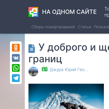
Перейти
Т
к
НА ОДНОМ САЙТЕ
п
основному
содержанию
Сборы пожертвований
Статьи
Пользо
У доброго и щ
Odnoklassniki
границ
VK
WhatsApp
Джура Юрий Гео…
Telegram