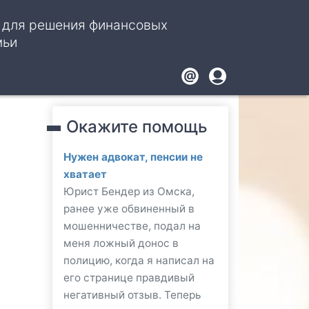
, для решения финансовых
мьи
Footer
User
account
Окажите помощь
menu
Нужен адвокат, пенсии не
хватает
Юрист Бендер из Омска,
ранее уже обвиненный в
мошенничестве, подал на
меня ложный донос в
полицию, когда я написал на
его странице правдивый
негативный отзыв. Теперь