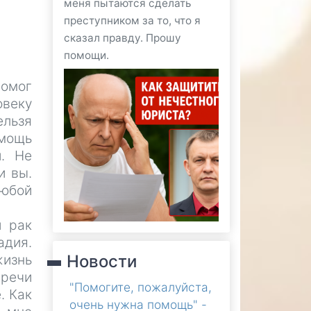
меня пытаются сделать
преступником за то, что я
сказал правду. Прошу
помощи.
омог
овеку
ельзя
омощь
й. Не
и вы.
любой
й рак
адия.
жизнь
Новости
 речи
"Помогите, пожалуйста,
. Как
очень нужна помощь" -