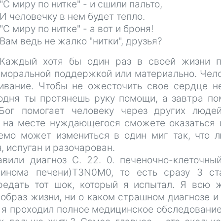
"С миру по нитке" - и сшили пальто,
И человечку в нем будет тепло.
"С миру по нитке" - а вот и броня!
Вам ведь не жалко "нитки", друзья?
Каждый хотя бы один раз в своей жизни п
, моральной поддержкой или материально. Чел
вание. Чтобы не ожесточить свое сердце н
одня ты протянешь руку помощи, а завтра п
 Бог помогает человеку через других люде
о на месте нуждающегося сможете оказаться 
емо может измениться в один миг так, что 
, испуган и разочарован.
вили диагноз С. 22. 0. печеночно-клеточны
цинома печени)T3N0M0, то есть сразу 3 ст
едать тот шок, который я испытал. Я всю 
образ жизни, ни о каком страшном диагнозе и
д я проходил полное медицинское обследование