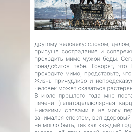
другому человеку: словом, делом
присуще сострадание и сопережи
проходить мимо чужой беды. Сег
понадобится тебе. Говорят, что
проходите мимо, представьте, чт
Жизнь причудливо и непредсказу
человек может оказаться растерян
В июле прошлого года мне поста
печени (гепатоцеллюлярная кар
Никакими словами я не могу пер
занимался спортом, вел здоровый 
не могло быть, так как каждый го