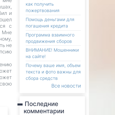
о мне
как получить
ушах,
пожертвования
бил и
рошел
Помощь деньгами для
лся с
погашения кредита
. Мне
Программа взаимного
ному,
продвижения сборов
ть не
ВНИМАНИЕ! Мошенники
опсию
на сайте!
ению
Почему ваше имя, объем
может
текста и фото важны для
может
сбора средств
 свою
Все новости
Последние
комментарии