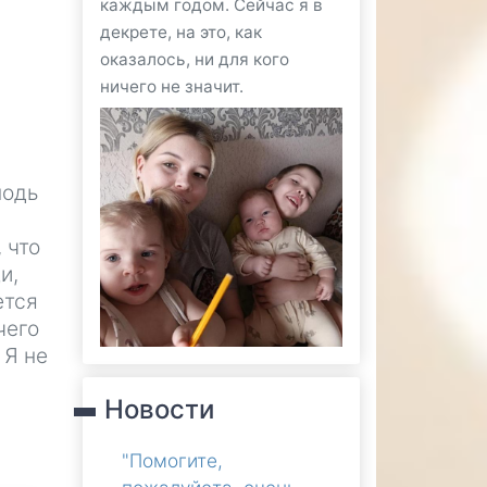
каждым годом. Сейчас я в
декрете, на это, как
оказалось, ни для кого
ничего не значит.
подь
 что
и,
ется
чего
 Я не
Новости
"Помогите,