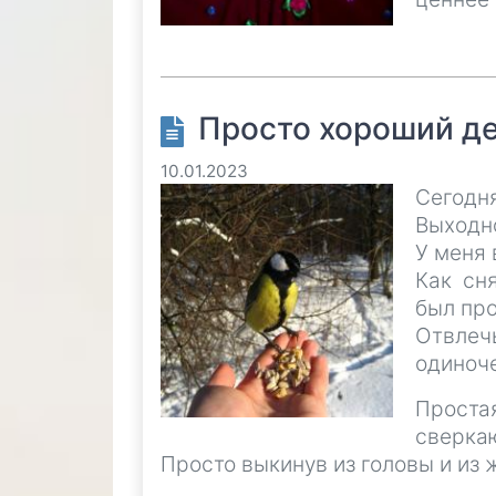
Просто хороший де
10.01.2023
Сегодн
Выходно
У меня 
Как сн
был про
Отвлеч
одиноч
Простая
сверкаю
Просто выкинув из головы и из ж