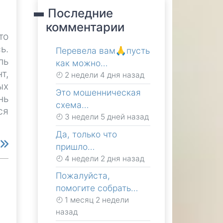
Последние
комментарии
то
ь.
Перевела вам🙏пусть
ль
как можно…
т,
2 недели 4 дня назад
ых
Это мошенническая
нь
схема…
ся
3 недели 5 дней назад
Да, только что
е
пришло…
4 недели 2 дня назад
Пожалуйста,
помогите собрать…
1 месяц 2 недели
назад