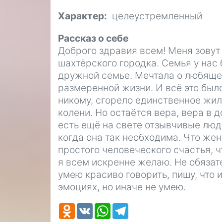
Характер
целеустремленный
Рассказ о себе
Доброго здравия всем! Меня зовут 
шахтёрского городка. Семья у нас 
дружной семье. Мечтала о любящем
размеренной жизни. И всё это было
никому, сгорело единственное жил
колени. Но остаётся вера, вера в д
есть ещё на свете отзывчивые люд
когда она так необходима. Что же
простого человеческого счастья, 
я всем искренне желаю. Не обязате
умею красиво говорить, пишу, что 
эмоциях, но иначе не умею.
Odnoklassniki
VK
WhatsApp
Telegram