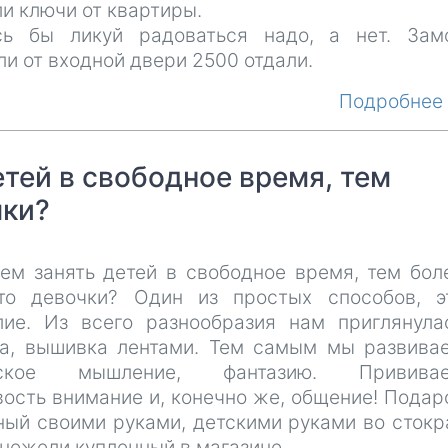
и ключи от квартиры.
сь бы ликуй радоваться надо, а нет. Зам
и от входной двери 2500 отдали.
Подробне
етей в свободное время, тем
чки?
чем занять детей в свободное время, тем бол
то девочки? Один из простых способов, э
лие. Из всего разнообразия нам приглянула
а, вышивка лентами. Тем самым мы развива
еское мышление, фантазию. Привива
ость внимание и, конечно же, общение! Подар
ный своими руками, детскими руками во стокр
нежели купленный в магазине.