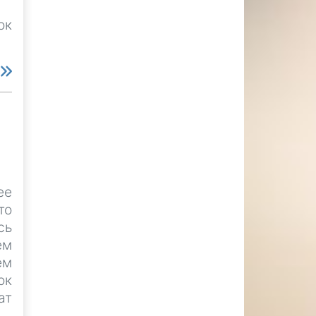
ок
е
ее
то
сь
ем
ем
ок
ат