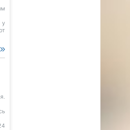
ым
 у
от
е
я.
сь
24