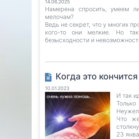
14.06.2025
Намерена спросить, умеем л
мелочам?
Ведь не секрет, что у многих пр
кого-то они мелкие. Но та
безысходности и невозможности
Когда это кончится
10.01.2023
И так и
Тольк
Неужели
Что же
столкну
23 янва