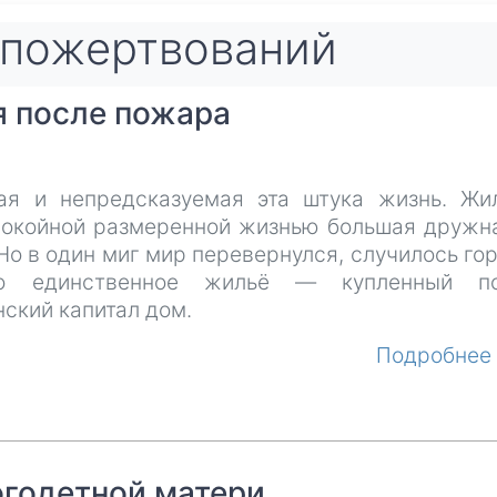
пожертвований
я после пожара
ая и непредсказуемая эта штука жизнь. Жи
покойной размеренной жизнью большая дружн
Но в один миг мир перевернулся, случилось гор
ло единственное жильё — купленный п
ский капитал дом.
Подробне
огодетной матери