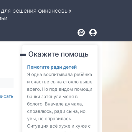
, для решения финансовых
мьи
Footer
User
account
Окажите помощь
menu
Помогите ради детей
Я одна воспитывала ребёнка
и счастье сына стояло выше
всего. Но под видом помощи
писать
банки затянули меня в
болото. Вначале думала,
справлюсь, ради сына, но,
увы, не справилась.
Ситуация всё хуже и хуже с