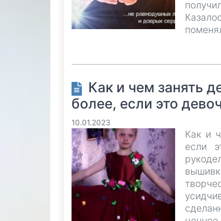
получил
Казало
поменял
Как и чем занять д
более, если это дево
10.01.2023
Как и 
если э
рукоде
вышивк
творч
усидчив
сделан
ценнее 