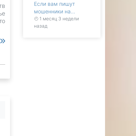
Если вам пишут
тв
мошенники на…
ье
1 месяц 3 недели
то
назад
е