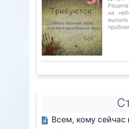
Решила
на неб
выпало
пробле
Ст
Всем, кому сейчас 