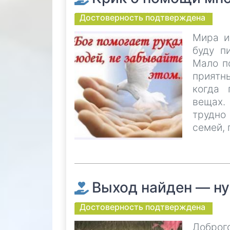
Достоверность подтверждена
Мира и
буду п
Мало п
приятн
когда 
вещах. 
трудно
семей, 
Выход найден — ну
Достоверность подтверждена
Доброго