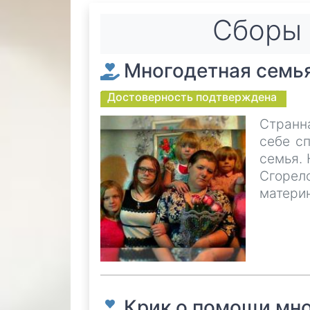
Cборы 
Многодетная семь
Достоверность подтверждена
Странн
себе с
семья. 
Сгоре
материн
Крик о помощи мн