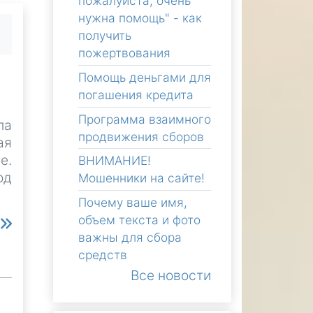
пожалуйста, очень
нужна помощь" - как
получить
пожертвования
Помощь деньгами для
погашения кредита
Программа взаимного
ла
продвижения сборов
ая
е.
ВНИМАНИЕ!
од
Мошенники на сайте!
Почему ваше имя,
объем текста и фото
е
важны для сбора
средств
Все новости