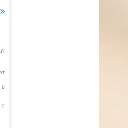
е
ш?
ет
 в
на