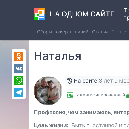
Перейти
Т
к
НА ОДНОМ САЙТЕ
п
основному
содержанию
Сборы пожертвований
Статьи
Пользо
Наталья
Odnoklassniki
VK
WhatsApp
На сайте
8 лет 9 ме
Telegram
Идентифицированный
Профессия, чем занимаюсь, инте
Цель жизни
Быть счастливой и с