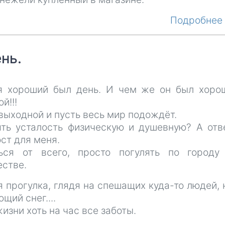
Подробне
нь.
я хороший был день. И чем же он был хоро
й!!!
выходной и пусть весь мир подождёт.
ять усталость физическую и душевную? А отв
ст для меня.
ься от всего, просто погулять по городу
естве.
 прогулка, глядя на спешащих куда-то людей, 
щий снег....
изни хоть на час все заботы.