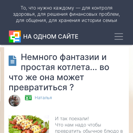
Перейти
То, что нужно каждому — для контроля
к
здоровья, для решения финансовых проблем,
основному
для общения, для хранения истории семьи
содержанию
Toggl
НА ОДНОМ САЙТЕ
Немного фантазии и
Odnoklassniki
простая котлета... во
VK
что же она может
WhatsApp
превратиться ?
Telegram
Наталья
И так поехали!
Что нам надо чтобы
превратить обычное блюдо в