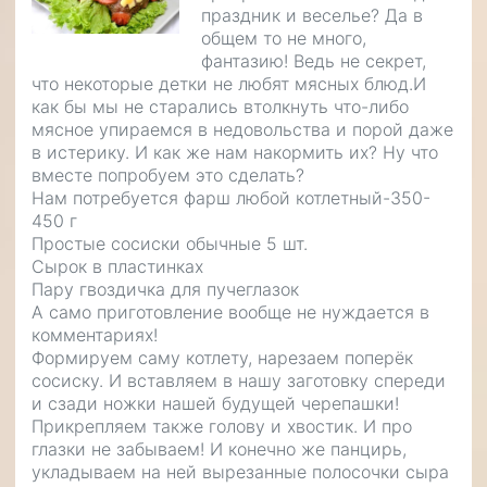
праздник и веселье? Да в
общем то не много,
фантазию! Ведь не секрет,
что некоторые детки не любят мясных блюд.И
как бы мы не старались втолкнуть что-либо
мясное упираемся в недовольства и порой даже
в истерику. И как же нам накормить их? Ну что
вместе попробуем это сделать?
Нам потребуется фарш любой котлетный-350-
450 г
Простые сосиски обычные 5 шт.
Сырок в пластинках
Пару гвоздичка для пучеглазок
А само приготовление вообще не нуждается в
комментариях!
Формируем саму котлету, нарезаем поперёк
сосиску. И вставляем в нашу заготовку спереди
и сзади ножки нашей будущей черепашки!
Прикрепляем также голову и хвостик. И про
глазки не забываем! И конечно же панцирь,
укладываем на ней вырезанные полосочки сыра