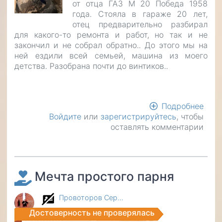
от отца ГАЗ М 20 Победа 1958
года. Стояла в гараже 20 лет,
отец предварительно разбирал
для какого-то ремонта и работ, но так и не
закончил и не собрал обратно.. До этого мы на
ней ездили всей семьей, машина из моего
детства. Разобрана почти до винтиков..
Подробнее
о
Войдите
или
зарегистрируйтесь
, чтобы
Рес
оставлять комментарии
ретр
авт
ГАЗ
М
20
Мечта простого парня
Поб
Провоторов Сер…
Достоверность не проверялась