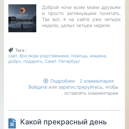
Доброй ночи всем моим друзьям
и просто заглянувшим почитать.
Так вот, я на сайте уже четыре
недели, целых четыре недели.
Теги
сайт
Все люди родственники
помощь
машина
добро
подарить
Санкт-Петербург
Подробнее
о
2 комментария
Войдите
или
зарегистрируйтесь
Четыре
, чтобы
оставлять комментарии
недели
на
сайте
Какой прекрасный день