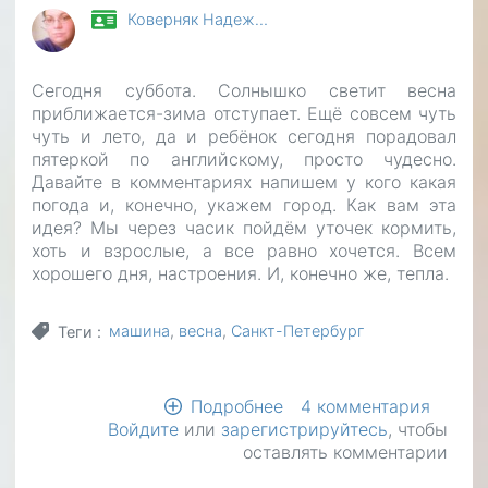
Коверняк Надеж…
Сегодня суббота. Солнышко светит весна
приближается-зима отступает. Ещё совсем чуть
чуть и лето, да и ребёнок сегодня порадовал
пятеркой по английскому, просто чудесно.
Давайте в комментариях напишем у кого какая
погода и, конечно, укажем город. Как вам эта
идея? Мы через часик пойдём уточек кормить,
хоть и взрослые, а все равно хочется. Всем
хорошего дня, настроения. И, конечно же, тепла.
машина
весна
Санкт-Петербург
Теги
Подробнее
о
4 комментария
Войдите
или
зарегистрируйтесь
Какой
, чтобы
оставлять комментарии
прекрасный
день