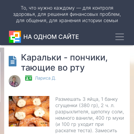
Перейти
То, что нужно каждому — для контроля
к
здоровья, для решения финансовых проблем,
основному
для общения, для хранения истории семьи
содержанию
Toggl
НА ОДНОМ САЙТЕ
Каральки - пончики,
Odnoklassniki
тающие во рту
VK
Лариса Д.
WhatsApp
Telegram
Размешать 3 яйца, 1 банку
сгущенки (380 гр), 2 ч. л.
разрыхлителя, щепотку соли,
немного ванили, 400 гр муки
(и 100 гр уходит при
раскатке теста). Замесить