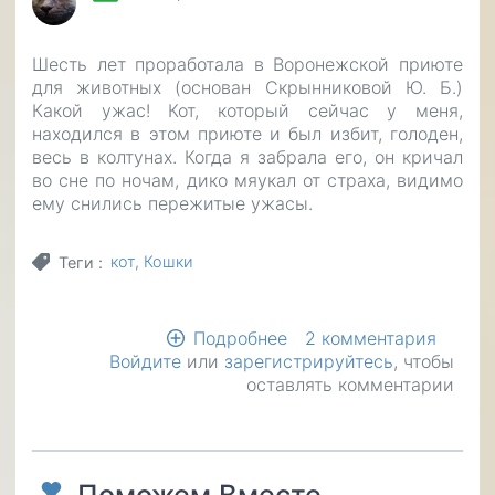
Шесть лет проработала в Воронежской приюте
для животных (основан Скрынниковой Ю. Б.)
Какой ужас! Кот, который сейчас у меня,
находился в этом приюте и был избит, голоден,
весь в колтунах. Когда я забрала его, он кричал
во сне по ночам, дико мяукал от страха, видимо
ему снились пережитые ужасы.
кот
Кошки
Теги
Подробнее
о
2 комментария
Войдите
или
зарегистрируйтесь
А
, чтобы
оставлять комментарии
если
кот,
что
ребенок?