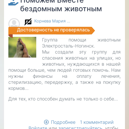
Поможем Вместе
бездомным животным
Корнева Мария …
Достоверность не проверялась
Группа помощи животным
Электросталь-Ногинск.
Мы создали эту группу для
спасения животных на улицах, но
животных, нуждающихся в нашей
помощи больше, чем людей готовых помочь. Нам
нужны финансы на оплату лечения,
стерилизацию, передержку, а также на покупку
кормов…
Для тех, кто способен думать не только о себе…
Подробнее
о
1 комментарий
Войдите
или
зарегистрируйтесь
Поможем
, чтобы