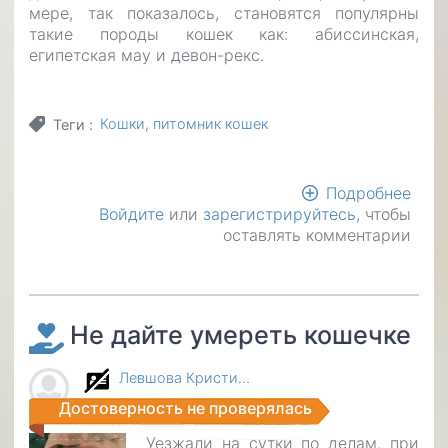
мере, так показалось, становятся популярны
такие породы кошек как: абиссинская,
египетская мау и девон-рекс.
Кошки
питомник кошек
Теги
Подробнее
о
Войдите
или
зарегистрируйтесь
, чтобы
Пре
оставлять комментарии
мос
пито
кош
Не дайте умереть кошечке
Левшова Кристи…
Достоверность не проверялась
Уезжали на сутки по делам, при