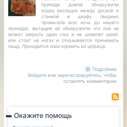
приезде домой обнаружили
кошку висящую между доской и
стенкой в шкафу (видимо
провисела всю ночь до нашего
приезда), вытащив её обнаружили что она не
может закрыть один глаз и не шевелит шеей,
еле стоит на ногах и отказывается принимать
пищу. Приходится пока кормить из шприца.
Подробнее
о
Войдите
или
зарегистрируйтесь
, чтобы
Не
оставлять комментарии
дайт
уме
кош
Окажите помощь