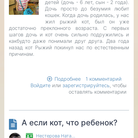
детей (дочь - 6 лет, сын - 2 года).
Дочь просто до безумия любит
кошек. Когда дочь родилась, у нас
жил рыжий кот, был он уже
достаточно преклонного возраста. С первых
шагов дочь и кот очень сильно подружились и
какбудто даже понимали друг друга. Два года
назад кот Рыжий покинул нас по естественным
причинам.
Подробнее
о
1 комментарий
Войдите
или
зарегистрируйтесь
Ребенок
, чтобы
оставлять комментарии
и
кошка
А если кот, что ребенок?
Нестерова Ната…