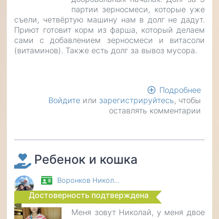
партии зерносмеси, которые уже
съели, четвёртую машину нам в долг не дадут.
Приют готовит корм из фарша, который делаем
сами с добавлением зерносмеси и витасоли
(витаминов). Также есть долг за вывоз мусора.
Подробнее
о
Войдите
или
зарегистрируйтесь
, чтобы
Помо
оставлять комментарии
выж
при
для
жив
Ребенок и кошка
Воронков Никол…
Достоверность подтверждена
Меня зовут Николай, у меня двое