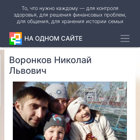
Перейти
То, что нужно каждому — для контроля
к
здоровья, для решения финансовых проблем,
основному
для общения, для хранения истории семьи
содержанию
Toggl
НА ОДНОМ САЙТЕ
Воронков Николай
Odnoklassniki
Львович
VK
WhatsApp
Telegram