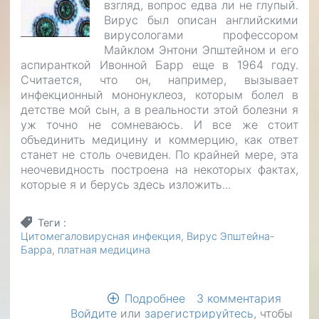
взгляд, вопрос едва ли не глупый.
Вирус был описан английскими
вирусологами профессором
Майклом Энтони Эпштейном и его
аспиранткой Ивонной Барр еще в 1964 году.
Считается, что он, например, вызывает
инфекционный мононуклеоз, которым болел в
детстве мой сын, а в реальности этой болезни я
уж точно не сомневаюсь. И все же стоит
объединить медицину и коммерцию, как ответ
станет не столь очевиден. По крайней мере, эта
неочевидность построена на некоторых фактах,
которые я и берусь здесь изложить...
Теги
Цитомегаловирусная инфекция
Вирус Эпштейна-
Барра
платная медицина
Подробнее
о
3 комментария
Войдите
или
зарегистрируйтесь
5.
, чтобы