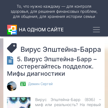
Перейти
То, что нужно каждому — для контроля
к
здоровья, для решения финансовых проблем,
основному
для общения, для хранения истории семьи
содержанию
Toggl
НА ОДНОМ САЙТЕ
Вирус Эпштейна-Барра
5. Вирус Эпштейна-Барр –
остерегайтесь подделок.
Мифы диагностики
Демин Сергей
Вирус Эпштейна-Барр (ВЭБ) –
миф или реальность? На первый