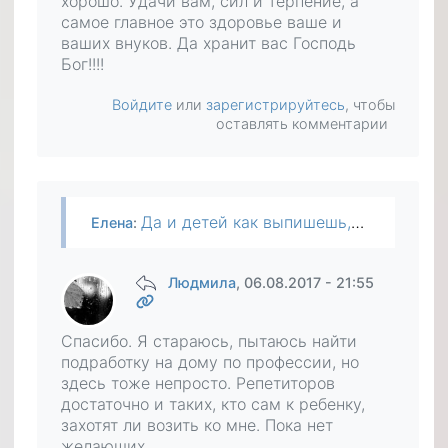
хорошо. Удачи вам, сил и терпение, а
самое главное это здоровье ваше и
ваших внуков. Да хранит вас Господь
Бог!!!!
Войдите
или
зарегистрируйтесь
, чтобы
оставлять комментарии
Да и детей как выпишешь,вроде как свои. А просто они не понимают и забывают что есть еще и родители которым нужна помощь и поддержка, как моральная так и материальная. А вот в этом мы виноваты сами…
Елена
:
Людмила
, 06.08.2017 - 21:55
Спасибо. Я стараюсь, пытаюсь найти
подработку на дому по профессии, но
здесь тоже непросто. Репетиторов
достаточно и таких, кто сам к ребенку,
захотят ли возить ко мне. Пока нет
желающих.