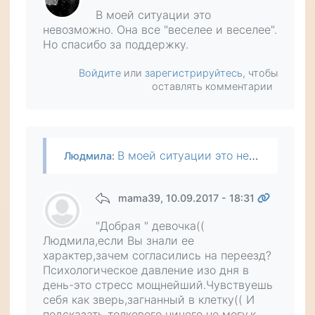
В моей ситуации это
невозможно. Она все "веселее и веселее".
Но спасибо за поддержку.
Войдите
или
зарегистрируйтесь
, чтобы
оставлять комментарии
В моей ситуации это невозможно. Она все "веселее и веселее". Но спасибо за поддержку.
Людмила
:
mama39
, 10.09.2017 - 18:31
"Добрая " девочка((
Людмила,если Вы знали ее
характер,зачем согласились на переезд?
Психологическое давление изо дня в
день-это стресс мощнейший.Чувствуешь
себя как зверь,загнанный в клетку(( И
подсказать толкового ничего не могу,к