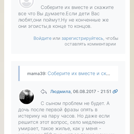
Соберите их вместе и скажите
все что Вы думаете.Если дети Вас
любят,они поймут.Ну не конченные же
они эгоисты,в конце то концов.
Войдите
или
зарегистрируйтесь
, чтобы
оставлять комментарии
Соберите их вместе и скажите все что Вы думаете.Если дети Вас любят,они поймут.Ну не конченные же они эгоисты,в конце то концов.
mama39
:
Людмила
, 06.08.2017 - 21:51
С сыном проблем не будет. А
дочь после первой фразы опять в
истерику на пару часов. Но даже если
решится этот вопрос, село медленно
умирает, такое жилье, как у меня -