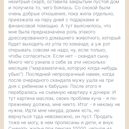
нехитрый скарб, оставила закрытым пустой дом
и получила то, чего боялась. Со снохой были
очень добрые отношения, пока жила отдельно,
приезжала на пару дней с подарками и
финансовой помощью. А тут выяснилось, что
мне была предназначена роль этакого
дрессированного домашнего животного, который
будет выходить из угла по команде, а уж рот
открывать совсем не надо, ну, если только,
чтобы согласиться. Если нет - скандал сыну.
Много чего узнала о себе за эти несколько
месяцев ("маразматичка, которую когда-нибудь
убью"). Последний непрозрачный намек, когда
после очередного скандала мужу ушла на три
дня с ребенком к бабушке. После этого я
перебралась на съемную квартиру к дочери. И
тут картина маслом, своих проблем куча - я по-
прежнему должна, мне никто. Итог - я никому не
нужна. Идти мне некуда, домик есть, но
вернуться туда невозможно, он пуст. Продать
тоже не могу, в нем прописаны и дети, и внук.
Снимать жилье при пенсии 10000, четыре из