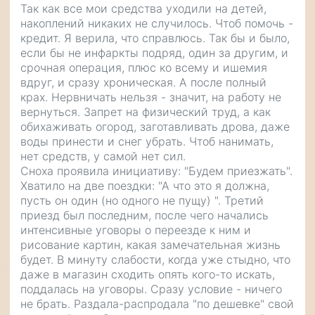
Так как все мои средства уходили на детей,
накоплений никаких не случилось. Чтоб помочь -
кредит. Я верила, что справлюсь. Так бы и было,
если бы не инфаркты подряд, один за другим, и
срочная операция, плюс ко всему и ишемия
вдруг, и сразу хроническая. А после полный
крах. Нервничать нельзя - значит, на работу не
вернуться. Запрет на физический труд, а как
обихаживать огород, заготавливать дрова, даже
воды принести и снег убрать. Чтоб нанимать,
нет средств, у самой нет сил.
Сноха проявила инициативу: "Будем приезжать".
Хватило на две поездки: "А что это я должна,
пусть он один (но одного не пущу) ". Третий
приезд был последним, после чего начались
интенсивные уговоры о переезде к ним и
рисование картин, какая замечательная жизнь
будет. В минуту слабости, когда уже стыдно, что
даже в магазин сходить опять кого-то искать,
поддалась на уговоры. Сразу условие - ничего
не брать. Раздала-распродала "по дешевке" свой