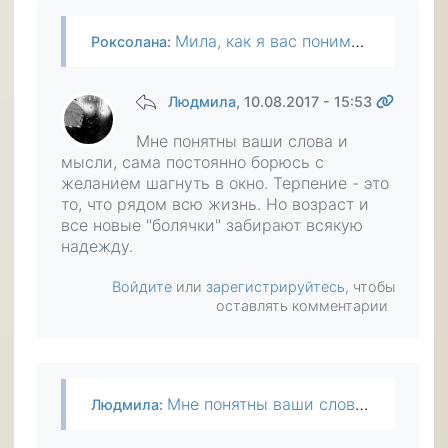
Мила, как я вас понимаю, я сама уже долгие годы играю роль зверька загнаного в угол. Если бы была лишина жизнелюбия, давно бы совсем покончила а так для того что бы выжить приходится поддаваться…
Роксолана
:
Людмила
, 10.08.2017 - 15:53
Мне понятны ваши слова и
мысли, сама постоянно борюсь с
желанием шагнуть в окно. Терпение - это
то, что рядом всю жизнь. Но возраст и
все новые "болячки" забирают всякую
надежду.
Войдите
или
зарегистрируйтесь
, чтобы
оставлять комментарии
Мне понятны ваши слова и мысли, сама постоянно борюсь с желанием шагнуть в окно. Терпение - это то, что рядом всю жизнь. Но возраст и все новые "болячки" забирают всякую надежду.
Людмила
: