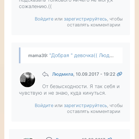
сожалению.((
Войдите
или
зарегистрируйтесь
, чтобы
оставлять комментарии
"Добрая " девочка(( Людмила,если Вы знали ее характер,зачем согласились на переезд? Психологическое давление изо дня в день-это стресс мощнейший.Чувствуешь себя как зверь,загнанный в клетку(( И…
mama39
:
Людмила
, 10.09.2017 - 19:22
От безысходности. Я так себя и
чувствую и не знаю, куда кинуться.
Войдите
или
зарегистрируйтесь
, чтобы
оставлять комментарии