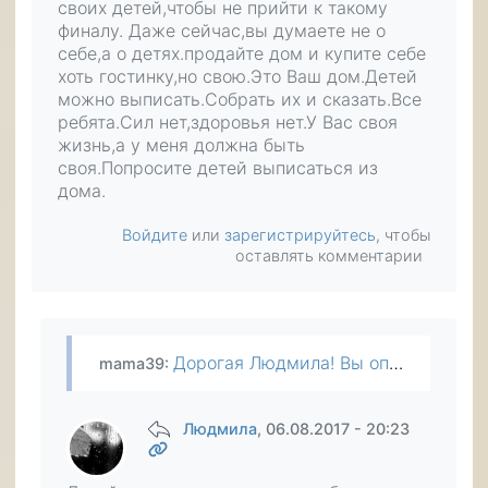
своих детей,чтобы не прийти к такому
финалу. Даже сейчас,вы думаете не о
себе,а о детях.продайте дом и купите себе
хоть гостинку,но свою.Это Ваш дом.Детей
можно выписать.Собрать их и сказать.Все
ребята.Сил нет,здоровья нет.У Вас своя
жизнь,а у меня должна быть
своя.Попросите детей выписаться из
дома.
Войдите
или
зарегистрируйтесь
, чтобы
оставлять комментарии
Дорогая Людмила! Вы описываете свою жизнь.которая перекликается с жизнью многих людей в России.Почему мы не приучаем своих детей к самостоятельности в юности? В Америке дети в 16 лет начинают…
mama39
:
Людмила
, 06.08.2017 - 20:23