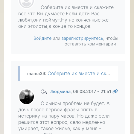
Соберите их вместе и скажите
все что Вы думаете.Если дети Вас
любят,они поймут.Ну не конченные же
они эгоисты,в конце то концов.
Войдите
или
зарегистрируйтесь
, чтобы
оставлять комментарии
Соберите их вместе и скажите все что Вы думаете.Если дети Вас любят,они поймут.Ну не конченные же они эгоисты,в конце то концов.
mama39
:
Людмила
, 06.08.2017 - 21:51
С сыном проблем не будет. А
дочь после первой фразы опять в
истерику на пару часов. Но даже если
решится этот вопрос, село медленно
умирает, такое жилье, как у меня -