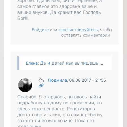
хорошо. Удачи вам, сил и терпение, а
самое главное это здоровье ваше и
ваших внуков. Да хранит вас Господь
Бог!!!!
Войдите
или
зарегистрируйтесь
, чтобы
оставлять комментарии
Да и детей как выпишешь,вроде как свои. А просто они не понимают и забывают что есть еще и родители которым нужна помощь и поддержка, как моральная так и материальная. А вот в этом мы виноваты сами…
Елена
:
Людмила
, 06.08.2017 - 21:55
Спасибо. Я стараюсь, пытаюсь найти
подработку на дому по профессии, но
здесь тоже непросто. Репетиторов
достаточно и таких, кто сам к ребенку,
захотят ли возить ко мне. Пока нет
желающих.