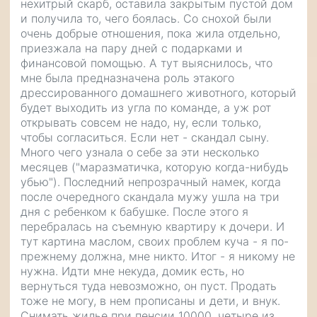
нехитрый скарб, оставила закрытым пустой дом
и получила то, чего боялась. Со снохой были
очень добрые отношения, пока жила отдельно,
приезжала на пару дней с подарками и
финансовой помощью. А тут выяснилось, что
мне была предназначена роль этакого
дрессированного домашнего животного, который
будет выходить из угла по команде, а уж рот
открывать совсем не надо, ну, если только,
чтобы согласиться. Если нет - скандал сыну.
Много чего узнала о себе за эти несколько
месяцев ("маразматичка, которую когда-нибудь
убью"). Последний непрозрачный намек, когда
после очередного скандала мужу ушла на три
дня с ребенком к бабушке. После этого я
перебралась на съемную квартиру к дочери. И
тут картина маслом, своих проблем куча - я по-
прежнему должна, мне никто. Итог - я никому не
нужна. Идти мне некуда, домик есть, но
вернуться туда невозможно, он пуст. Продать
тоже не могу, в нем прописаны и дети, и внук.
Снимать жилье при пенсии 10000, четыре из