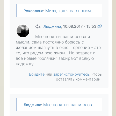
Мила, как я вас понимаю, я сама уже долгие годы играю роль зверька загнаного в угол. Если бы была лишина жизнелюбия, давно бы совсем покончила а так для того что бы выжить приходится поддаваться…
Роксолана
:
Людмила
, 10.08.2017 - 15:53
Мне понятны ваши слова и
мысли, сама постоянно борюсь с
желанием шагнуть в окно. Терпение - это
то, что рядом всю жизнь. Но возраст и
все новые "болячки" забирают всякую
надежду.
Войдите
или
зарегистрируйтесь
, чтобы
оставлять комментарии
Мне понятны ваши слова и мысли, сама постоянно борюсь с желанием шагнуть в окно. Терпение - это то, что рядом всю жизнь. Но возраст и все новые "болячки" забирают всякую надежду.
Людмила
: