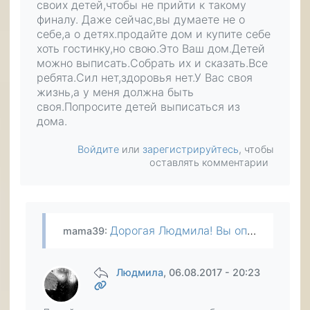
своих детей,чтобы не прийти к такому
финалу. Даже сейчас,вы думаете не о
себе,а о детях.продайте дом и купите себе
хоть гостинку,но свою.Это Ваш дом.Детей
можно выписать.Собрать их и сказать.Все
ребята.Сил нет,здоровья нет.У Вас своя
жизнь,а у меня должна быть
своя.Попросите детей выписаться из
дома.
Войдите
или
зарегистрируйтесь
, чтобы
оставлять комментарии
Дорогая Людмила! Вы описываете свою жизнь.которая перекликается с жизнью многих людей в России.Почему мы не приучаем своих детей к самостоятельности в юности? В Америке дети в 16 лет начинают…
mama39
:
Людмила
, 06.08.2017 - 20:23