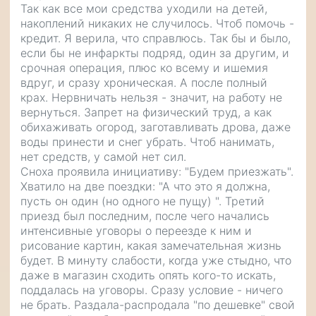
Так как все мои средства уходили на детей,
накоплений никаких не случилось. Чтоб помочь -
кредит. Я верила, что справлюсь. Так бы и было,
если бы не инфаркты подряд, один за другим, и
срочная операция, плюс ко всему и ишемия
вдруг, и сразу хроническая. А после полный
крах. Нервничать нельзя - значит, на работу не
вернуться. Запрет на физический труд, а как
обихаживать огород, заготавливать дрова, даже
воды принести и снег убрать. Чтоб нанимать,
нет средств, у самой нет сил.
Сноха проявила инициативу: "Будем приезжать".
Хватило на две поездки: "А что это я должна,
пусть он один (но одного не пущу) ". Третий
приезд был последним, после чего начались
интенсивные уговоры о переезде к ним и
рисование картин, какая замечательная жизнь
будет. В минуту слабости, когда уже стыдно, что
даже в магазин сходить опять кого-то искать,
поддалась на уговоры. Сразу условие - ничего
не брать. Раздала-распродала "по дешевке" свой