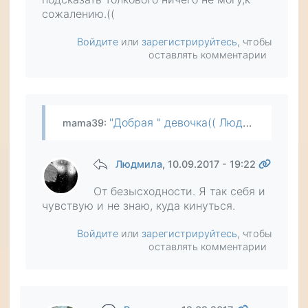
сожалению.((
Войдите
или
зарегистрируйтесь
, чтобы
оставлять комментарии
"Добрая " девочка(( Людмила,если Вы знали ее характер,зачем согласились на переезд? Психологическое давление изо дня в день-это стресс мощнейший.Чувствуешь себя как зверь,загнанный в клетку(( И…
mama39
:
Людмила
, 10.09.2017 - 19:22
От безысходности. Я так себя и
чувствую и не знаю, куда кинуться.
Войдите
или
зарегистрируйтесь
, чтобы
оставлять комментарии