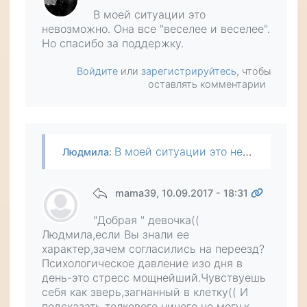
В моей ситуации это
невозможно. Она все "веселее и веселее".
Но спасибо за поддержку.
Войдите
или
зарегистрируйтесь
, чтобы
оставлять комментарии
В моей ситуации это невозможно. Она все "веселее и веселее". Но спасибо за поддержку.
Людмила
:
mama39
, 10.09.2017 - 18:31
"Добрая " девочка((
Людмила,если Вы знали ее
характер,зачем согласились на переезд?
Психологическое давление изо дня в
день-это стресс мощнейший.Чувствуешь
себя как зверь,загнанный в клетку(( И
подсказать толкового ничего не могу,к