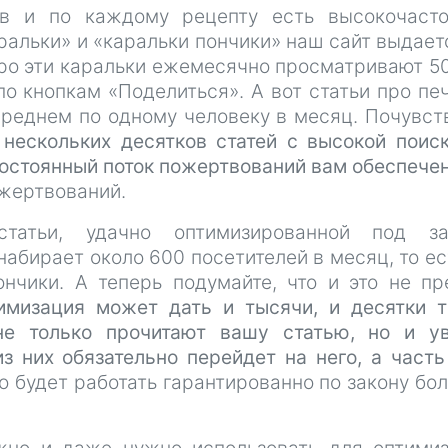
ов и по каждому рецепту есть высокочаст
ральки» и «каральки пончики» наш сайт выдает
про эти каральки ежемесячно просматривают 5
 по кнопкам «Поделиться». А вот статьи про пе
реднем по одному человеку в месяц. Почувст
 нескольких десятков статей с высокой поис
остоянный поток пожертвований вам обеспече
ожертвований.
атьи, удачно оптимизированной под за
набирает около 600 посетителей в месяц, то ес
нчики. А теперь подумайте, что и это не пр
имизация может дать и тысячи, и десятки 
не только прочитают вашу статью, но и у
з них обязательно перейдет на него, а часть
о будет работать гарантированно по закону бо