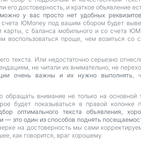
 его достоверность, и краткое объявление ест
можно у вас просто нет удобных реквизито
и счета ЮMoney под вашим сбором будет выв
 карты, с баланса мобильного и со счета ЮM
м воспользоваться проще, чем возиться со 
го текста. Или недостаточно серьезно отнесл
ндациям, не читали их внимательно, не перех
ции очень важны и их нужно выполнять
, 
но обращать внимание не только на основной 
орое будет показываться в правой колонке 
дбор оптимального текста объявления, хор
и — это один из способов поднять посещаемос
оверке на достоверность мы сами корректируе
ее, как говорится, враг хорошему.