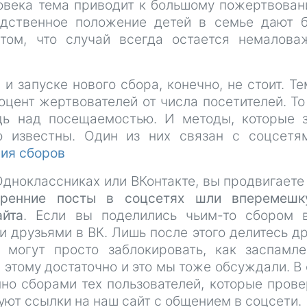
овека тема приводит к большому пожертвован
едственное положение детей в семье дают 
 том, что случай всегда остается немалов
и запуске нового сбора, конечно, не стоит. Т
цент жертвователей от числа посетителей. То
дь над посещаемостью. И методы, которые 
о известны. Один из них связан с соцсетя
ия сборов
дноклассниках или ВКонтакте, вы продвигаете
утренние посты в соцсетях шли вперемешк
айта
. Если вы поделились чьим-то сбором 
и друзьями в ВК. Лишь после этого делитесь д
 могут просто заблокировать, как заспамл
этому достаточно и это мы тоже обсуждали. В
но сборами тех пользователей, которые пров
уют ссылки на наш сайт с общением в соцсети.