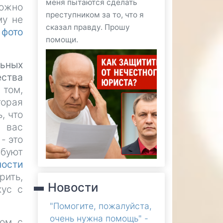
меня пытаются сделать
можно
преступником за то, что я
му не
сказал правду. Прошу
 фото
помощи.
льных
ества
 том,
орая
ь, что
у вас
- это
ебуют
ности
рить,
Новости
кус с
"Помогите, пожалуйста,
очень нужна помощь" -
том с