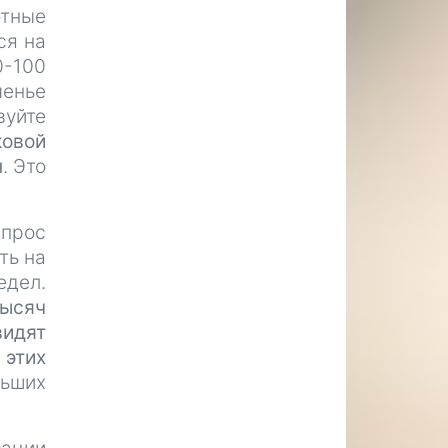
отные
ся на
0-100
ченье
вуйте
ковой
н
. Это
прос
ть на
едел.
тысяч
видят
 этих
льших