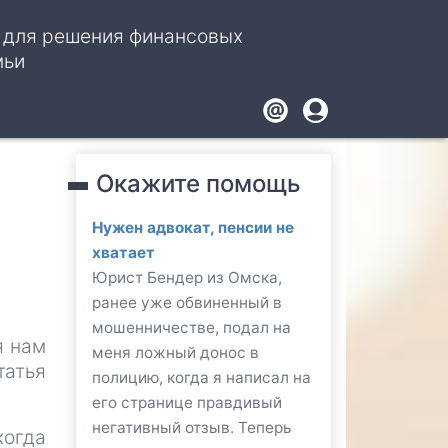
, для решения финансовых
мьи
Footer
User
account
Окажите помощь
menu
Нужен адвокат, пенсии не
хватает
Юрист Бендер из Омска,
ранее уже обвиненный в
мошенничестве, подал на
я нам
меня ложный донос в
татья
полицию, когда я написал на
его странице правдивый
негативный отзыв. Теперь
когда