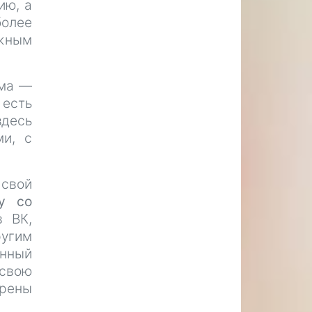
ию, а
более
ажным
ема —
 есть
здесь
ми, с
 свой
у со
в ВК,
ругим
енный
 свою
ерены