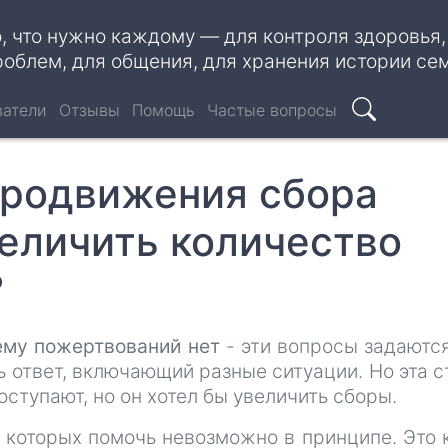
о, что нужно каждому — для контроля здоровья
роблем, для общения, для хранения истории се
ватели
Отзывы
Помощь
Частые вопросы
Поиск
продвижения сбора
величить количество
?
ему пожертвований нет
- эти вопросы задаютс
ь ответ, включающий разные ситуации. Но эта с
оступают, но он хотел бы увеличить сборы.
 которых помочь невозможно в принципе. Это 