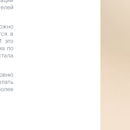
зации
телей
ожно
тся в
И это
ма по
стала
ровню
елать
более