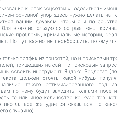
льзование кнопок соцсетей «Поделиться» имен
ричем основной упор здесь нужно делать на то
иться вашим друзьям, чтобы они по собств
. Для этого используются острые темы, крича
нские проблемы, криминальные истории, реа
ыт. Но тут важно не переборщить, потому чт
 только трафик из соцсетей, но и поисковый тр
телей, пришедших на сайт по поисковым запрос
лишь освоить инструмент Яндекс Вордстат (п
текста должен стоять какой-нибудь попул
наличие такого оптимизированного под за
 вам по нему будут заходить толпами посети
сть то или иное количество конкурентов, ко
 иногда все же удается оказаться по како
его случайно).