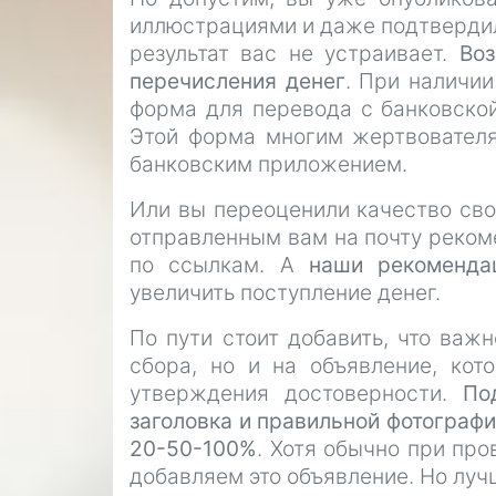
иллюстрациями и даже подтвердили
результат вас не устраивает.
Воз
перечисления денег
. При наличи
форма для перевода с банковской
Этой форма многим жертвователя
банковским приложением.
Или вы переоценили качество свое
отправленным вам на почту рекоме
по ссылкам. А
наши рекоменда
увеличить поступление денег.
По пути стоит добавить, что важ
сбора, но и на объявление, кот
утверждения достоверности.
По
заголовка и правильной фотографи
20-50-100%
. Хотя обычно при пр
добавляем это объявление. Но лучш