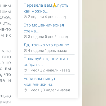
Перевела вам🙏пусть
нашим
как можно…
 Темы
2 недели 4 дня назад
озже,
чить,
Это мошенническая
ие-то
схема…
ем их
3 недели 5 дней назад
Да, только что пришло…
ксана
4 недели 1 день назад
 всю
Пожалуйста, помогите
ые не
собрать…
ью вы
1 месяц 2 недели назад
, что
Если вам пишут
да и
мошенники на…
1 месяц 3 недели назад
льно
самая