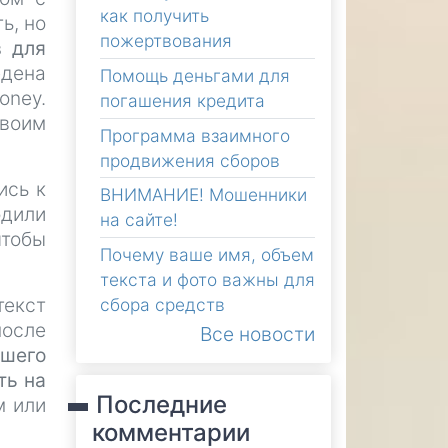
как получить
ь, но
пожертвования
в для
едена
Помощь деньгами для
oney.
погашения кредита
своим
Программа взаимного
продвижения сборов
ись к
ВНИМАНИЕ! Мошенники
одили
на сайте!
чтобы
Почему ваше имя, объем
текста и фото важны для
текст
сбора средств
после
Все новости
ошего
ть на
Последние
м или
комментарии