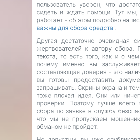
пользователь уверен, что доста
сидеть и ждать помощи. Тут мы, 
работает - об этом подробно напис
важны для сбора средств
".
Другая достаточно очевидная с
жертвователей к автору сбора
. 
текста
, то есть того, как и о че
почему именно вы заслуживае
составляющая доверия - это
нали
вы готовы предоставить докум
запрашивать. Скрины экрана и тем
тоже плохая идея. Они или ниче
проверки. Поэтому лучше всего
сбора по заявке в службу безопас
что мы не пропускаем мошеннико
обманом не пройдет.
Но допустим, вы уже опубликов