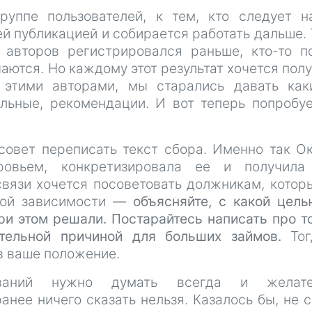
руппе пользователей, к тем, кто следует 
й публикацией и собирается работать дальше.
з авторов регистрировался раньше, кто-то п
чаются. Но каждому этот результат хочется полу
 этими авторами, мы старались давать как
альные, рекомендации. И вот теперь попробу
совет переписать текст сбора. Именно так О
овьем, конкретизировала ее и получила
связи хочется посоветовать должникам, котор
тной зависимости —
объясняйте, с какой цел
и этом решали. Постарайтесь написать про то
тельной причиной для больших займов.
Тог
в ваше положение.
ваний нужно думать всегда и желате
анее ничего сказать нельзя. Казалось бы, не 