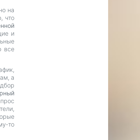
но на
, что
енной
щие и
льные
о все
афик,
ам, а
одбор
ярный
прос
тели,
торые
му-то