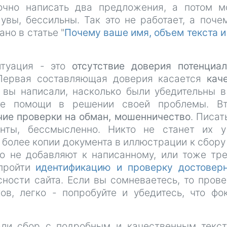
точно написать два предложения, а потом 
увы, бессильны. Так это не работает, а поче
ано в статье "
Почему ваше имя, объем текста и
итуация - это
отсутствие доверия потенциа
Первая составляющая доверия касается
кач
м вы написали, насколько были убедительны в
те помощи в решении своей проблемы. Вт
чие проверки на обман, мошенничество
. Писат
енты, бессмысленно. Никто не станет их 
 более копии документа в иллюстрации к сбору 
го не добавляют к написанному, или тоже тр
 пройти
идентификацию и проверку достовер
ности сайта. Если вы сомневаетесь, то прове
в, легко - попробуйте и убедитесь, что фо
али сбор с подробным и качественным текс