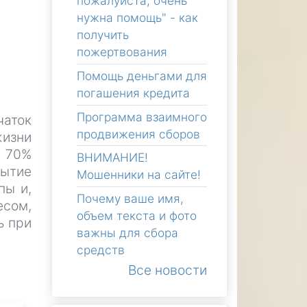
пожалуйста, очень
нужна помощь" - как
получить
пожертвования
Помощь деньгами для
погашения кредита
Программа взаимного
чаток
продвижения сборов
жизни
о 70%
ВНИМАНИЕ!
бытие
Мошенники на сайте!
пы и,
Почему ваше имя,
есом,
объем текста и фото
ь при
важны для сбора
средств
Все новости