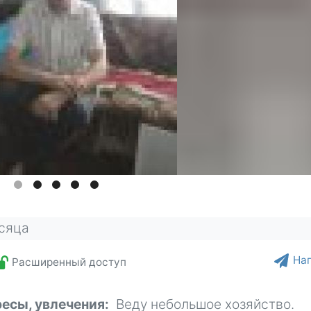
есяца
На
Расширенный доступ
ресы, увлечения
Веду небольшое хозяйство.