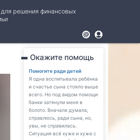
, для решения финансовых
мьи
Footer
User
account
Окажите помощь
menu
Помогите ради детей
Я одна воспитывала ребёнка
и счастье сына стояло выше
всего. Но под видом помощи
банки затянули меня в
болото. Вначале думала,
справлюсь, ради сына, но,
увы, не справилась.
Ситуация всё хуже и хуже с