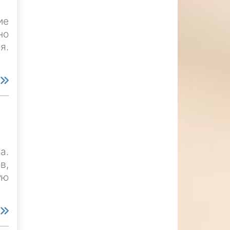
ие
но
я.
е
а.
в,
ую
е