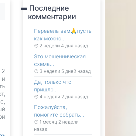
Последние
комментарии
Перевела вам🙏пусть
как можно…
2 недели 4 дня назад
Это мошенническая
схема…
 2
3 недели 5 дней назад
 и
Да, только что
ть
пришло…
т,
4 недели 2 дня назад
е,
Пожалуйста,
ый
помогите собрать…
ой
1 месяц 2 недели
назад