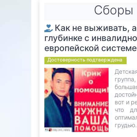
Cборы 
Как не выживать, 
глубинке с инвалидн
европейской системе
Достоверность подтверждена
Детска
группа
больша
достой
вот и р
что д
оптима
грудью.