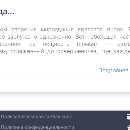
а...
м творения мироздания является пчела. 
е заслужено однозначно. Вот небольшая час
селенной. Её общность (семья) — сам
зм, отлаженный до совершенства, где кажд
Подробне
Пользовательское соглашение
Политика конфиденциальности