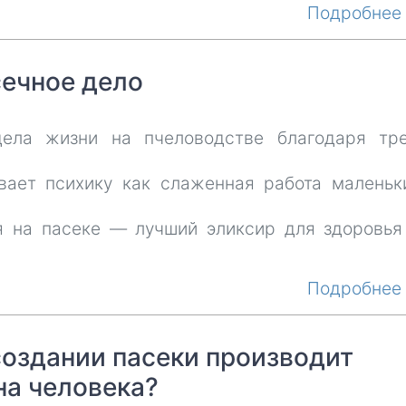
Подробне
ечное дело
ела жизни на пчеловодстве благодаря тр
вает психику как слаженная работа маленьк
я на пасеке — лучший эликсир для здоровья
Подробне
создании пасеки производит
на человека?