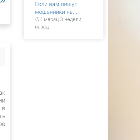
е
Если вам пишут
мошенники на…
1 месяц 3 недели
назад
ак
ии
 в
ть
ое