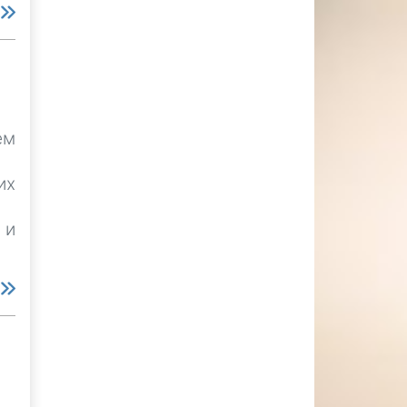
е
ем
их
 и
е