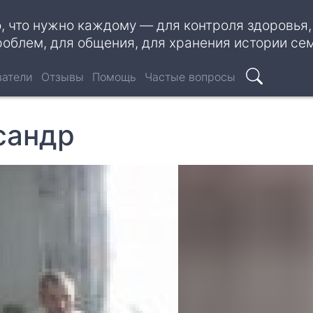
о, что нужно каждому — для контроля здоровья
роблем, для общения, для хранения истории се
ватели
Отзывы
Помощь
Частые вопросы
Поиск
сандр