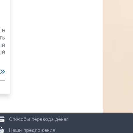
Её
ть
ый
ый
е
Способы перевода денег
Наши предложения