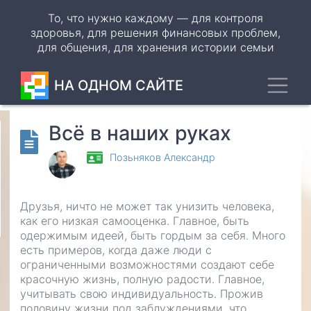
Перейти
То, что нужно каждому — для контроля
к
здоровья, для решения финансовых проблем,
основному
для общения, для хранения истории семьи
содержанию
Toggl
НА ОДНОМ САЙТЕ
Всё в наших руках
Odnoklassniki
Позьняков Александр
VK
WhatsApp
Друзья, ничто не может так унизить человека,
как его низкая самооценка. Главное, быть
Telegram
одержимым идеей, быть гордым за себя. Много
есть примеров, когда даже люди с
ограниченными возможностями создают себе
красочную жизнь, полную радости. Главное,
учитывать свою индивидуальность. Прожив
половину жизни под заблуждениями, что