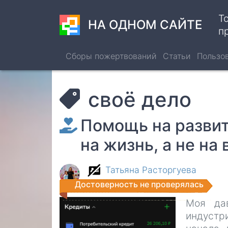
Перейти
Т
к
НА ОДНОМ САЙТЕ
п
основному
содержанию
Сборы пожертвований
Статьи
Пользо
своё дело
Помощь на развит
на жизнь, а не на
Татьяна Расторгуева
Достоверность не проверялась
Моя да
индустр