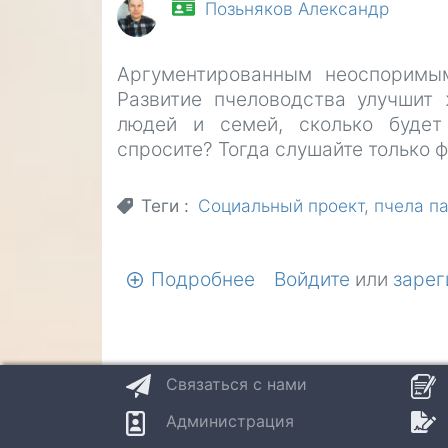
Позьняков Александр
Аргументированным неоспоримы
Развитие пчеловодства улучшит 
людей и семей, сколько будет
спросите? Тогда слушайте только 
Теги
Социальный проект
пчела п
Подробнее
о
Войдите
или
зарег
Почему
участие
в
создании
Связаться с нами
пасеки
Администрация
производит