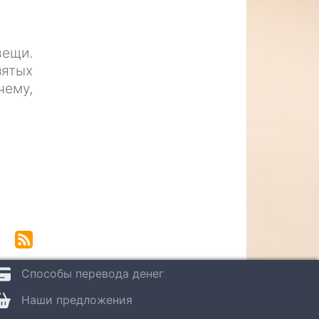
вещи.
зятых
чему,
Способы перевода денег
Наши предложения