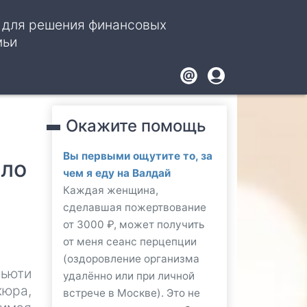
, для решения финансовых
мьи
Footer
User
account
Окажите помощь
menu
Вы первыми ощутите то, за
ало
чем я еду на Валдай
Каждая женщина,
сделавшая пожертвование
от 3000 ₽, может получить
от меня сеанс перцепции
(оздоровление организма
ьюти
удалённо или при личной
кюра,
встрече в Москве). Это не