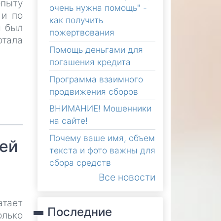
опыту
очень нужна помощь" -
 и по
как получить
я был
пожертвования
отала
Помощь деньгами для
погашения кредита
Программа взаимного
продвижения сборов
ВНИМАНИЕ! Мошенники
на сайте!
Почему ваше имя, объем
ней
текста и фото важны для
сбора средств
Все новости
атает
Последние
олько