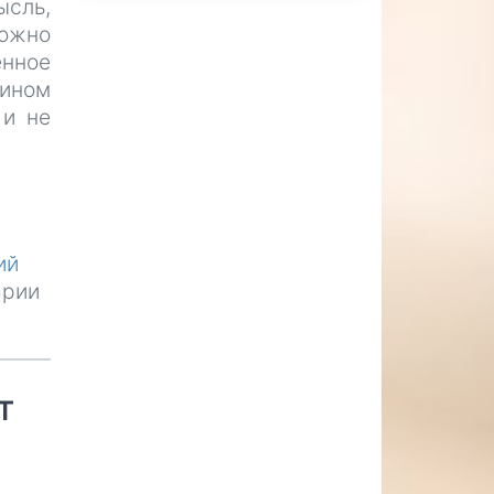
ысль,
ложно
енное
яином
 и не
ий
арии
т