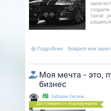
зарегис
создали 
такой у
решился 
Подробнее
о
Войдите
или
зарег
Не
все
так
Моя мечта - это, 
плохо,
но
бизнес
помощь
не
Заборин Евгени…
была
Достоверность подтверждена
бы
лишней