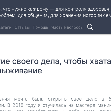
о, что нужно каждому — для контроля здоровья
роблем, для общения, для хранения истории се
ватели
Отзывы
Помощь
Частые вопросы
Поиск
ие своего дела, чтобы хват
 выживание
вняя мечта была открыть свое дело в б
ии. В 2018 году я отучилась на мастера мани