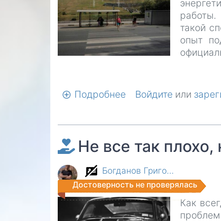
энергет
на
работы.
выживание
такой с
опыт по
официал
Подробнее
о
Войдите
или
зарег
Обрести
свое
дело
Не все так плохо
Богданов Григо…
Достоверность не проверялась
Как всег
проблем 