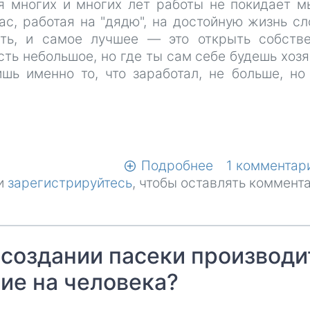
я многих и многих лет работы не покидает м
ас, работая на "дядю", на достойную жизнь с
ать, и самое лучшее — это открыть собств
сть небольшое, но где ты сам себе будешь хоз
ишь именно то, что заработал, не больше, но
Подробнее
о
1 комментар
и
зарегистрируйтесь
, чтобы оставлять коммент
Моя
мечта
-
это,
 создании пасеки производи
пусть
маленький,
ие на человека?
но
свой