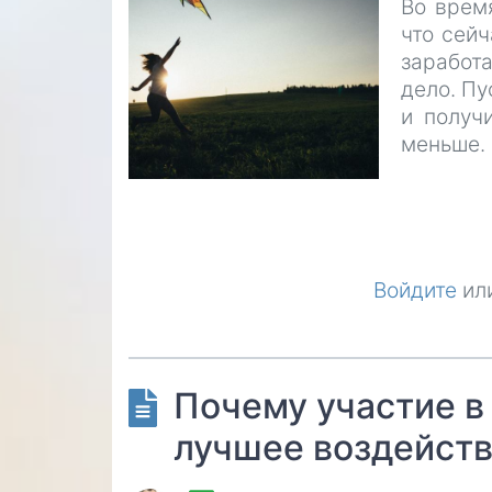
Во врем
что сейч
заработ
дело. Пу
и получ
меньше.
Войдите
ил
Почему участие в
лучшее воздейств