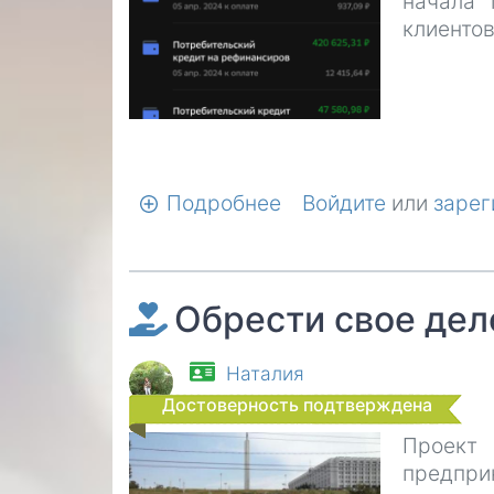
начала 
клиентов
Подробнее
о
Войдите
или
зарег
Помощь
на
развитие
Обрести свое дел
своего
дела, чтобы
хватало
Наталия
на
Достоверность подтверждена
жизнь,
Проект
а
предпри
не