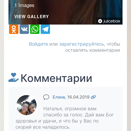
1 Images
VIEW GALLERY
Odnoklassniki
VK
WhatsApp
Telegram
Войдите
или
зарегистрируйтесь
, чтобы
оставлять комментарии
Комментарии
Елена
, 16.04.2019
Наталья, огромное вам
спасибо за голос. Дай вам Бог
здоровья и удачи, и что бы у Вас по
скорей все наладилось.