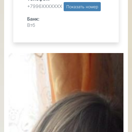
+7996ХХХХХХХ
Показать номер
Банк:
Втб