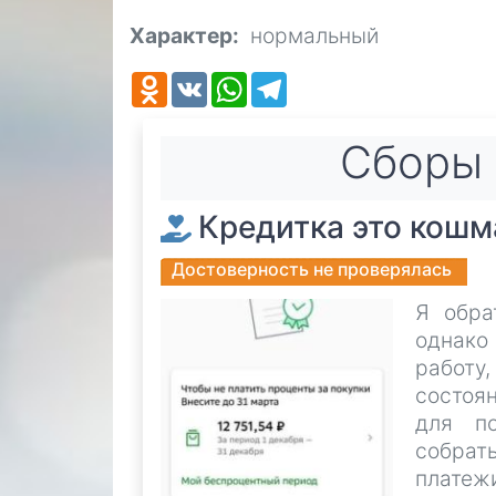
Характер
нормальный
Odnoklassniki
VK
WhatsApp
Telegram
Cборы 
Кредитка это кошм
Достоверность не проверялась
Я обра
однако
работу
состоя
для по
собра
платежи