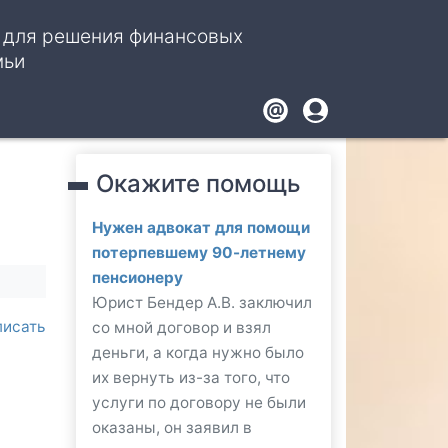
, для решения финансовых
мьи
Footer
User
account
Окажите помощь
menu
Нужен адвокат для помощи
потерпевшему 90-летнему
пенсионеру
Юрист Бендер А.В. заключил
писать
со мной договор и взял
деньги, а когда нужно было
их вернуть из-за того, что
услуги по договору не были
оказаны, он заявил в