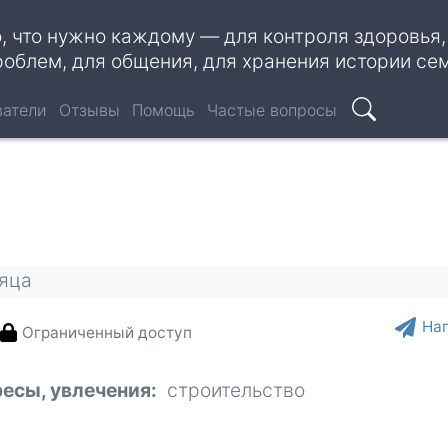
о, что нужно каждому — для контроля здоровья
роблем, для общения, для хранения истории се
ватели
Отзывы
Помощь
Частые вопросы
Поиск
сяца
На
Ограниченный доступ
ресы, увлечения
строительство