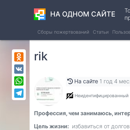
Перейти
Т
к
НА ОДНОМ САЙТЕ
п
основному
содержанию
Сборы пожертвований
Статьи
Пользо
rik
Odnoklassniki
VK
WhatsApp
На сайте
1 год 4 ме
Telegram
Неидентифицированный
Профессия, чем занимаюсь, инте
Цель жизни
избавиться от долгов