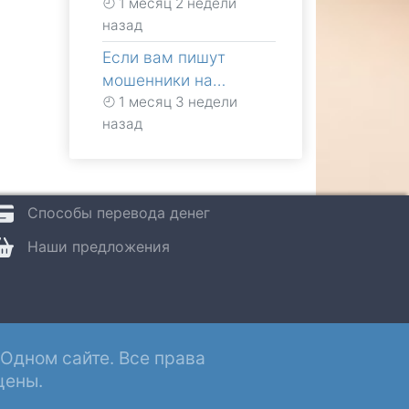
1 месяц 2 недели
назад
Если вам пишут
мошенники на…
1 месяц 3 недели
назад
Способы перевода денег
Наши предложения
Одном сайте. Все права
ены.