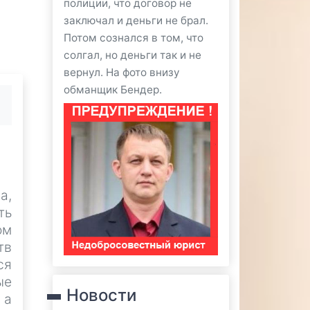
полиции, что договор не
заключал и деньги не брал.
Потом сознался в том, что
солгал, но деньги так и не
вернул. На фото внизу
обманщик Бендер.
а,
ть
ом
тв
ся
ые
Новости
 а