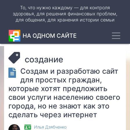
Перейти
То, что нужно каждому — для контроля
к
здоровья, для решения финансовых проблем,
основному
для общения, для хранения истории семьи
содержанию
Toggl
НА ОДНОМ САЙТЕ
создание
Создам и разработаю сайт
для простых граждан,
которые хотят предложить
свои услуги населению своего
города, но не знают как это
сделать через интернет
Илья Дзябченко