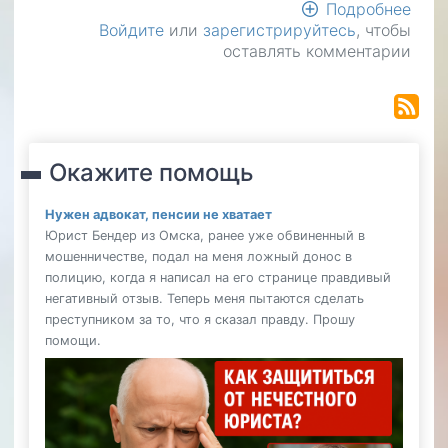
Подробнее
о
Войдите
или
зарегистрируйтесь
, чтобы
Соз
оставлять комментарии
и
раз
сайт
для
про
граж
Окажите помощь
кото
хотя
Нужен адвокат, пенсии не хватает
пре
Юрист Бендер из Омска, ранее уже обвиненный в
свои
мошенничестве, подал на меня ложный донос в
услу
полицию, когда я написал на его странице правдивый
нас
негативный отзыв. Теперь меня пытаются сделать
свое
преступником за то, что я сказал правду. Прошу
горо
помощи.
но
не
знаю
как
это