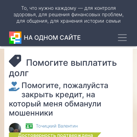
Перейти
То, что нужно каждому — для контроля
к
здоровья, для решения финансовых проблем,
основному
для общения, для хранения истории семьи
содержанию
Toggl
НА ОДНОМ САЙТЕ
Помогите выплатить
долг
Помогите, пожалуйста
закрыть кредит, на
который меня обманули
мошенники
Точицкий Валентин
Достоверность подтверждена