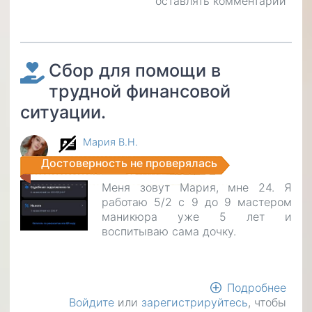
оставлять комментарии
пом
Нах
в
сло
жиз
Сбор для помощи в
ситу
трудной финансовой
ситуации.
Мария В.Н.
Достоверность не проверялась
Меня зовут Мария, мне 24. Я
работаю 5/2 с 9 до 9 мастером
маникюра уже 5 лет и
воспитываю сама дочку.
Подробнее
о
Войдите
или
зарегистрируйтесь
, чтобы
Сбо