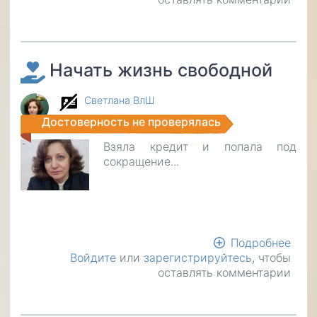
суто
помо
пога
кред
Начать жизнь свободной
Светлана ВлШ
Достоверность не проверялась
Взяла кредит и попала под
сокращение...
Подробнее
о
Войдите
или
зарегистрируйтесь
, чтобы
Нача
оставлять комментарии
жиз
своб