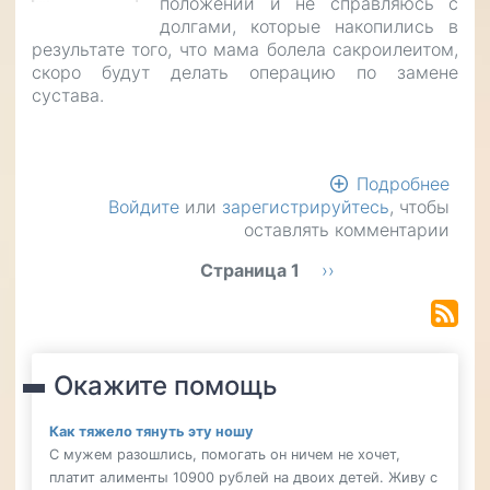
положении и не справляюсь с
долгами, которые накопились в
результате того, что мама болела сакроилеитом,
скоро будут делать операцию по замене
сустава.
Подробнее
о
Войдите
или
зарегистрируйтесь
, чтобы
Помо
оставлять комментарии
закр
долг
Нумерация
Страница 1
Следующая
››
студ
страница
страниц
Окажите помощь
Как тяжело тянуть эту ношу
С мужем разошлись, помогать он ничем не хочет,
платит алименты 10900 рублей на двоих детей. Живу с