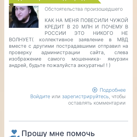
Обстоятельства произошедшего
КАК НА МЕНЯ ПОВЕСИЛИ ЧУЖОЙ
КРЕДИТ В 20 МЛН И ПОЧЕМУ В
РОССИИ ЭТО НИКОГО НЕ
ВОЛНУЕТ( коллективное заявление в МВД
вместе с другими пострадавшими отправил на
проверку администрации сайта, слева
изображение самого мошенника- ямурзин
андрей, будьте пожалуйста аккуратны! ! )
Подробнее
о
Войдите
или
зарегистрируйтесь
, чтобы
Помо
оставлять комментарии
пож
закр
кред
на
кот
Прошу мне помочь
мен