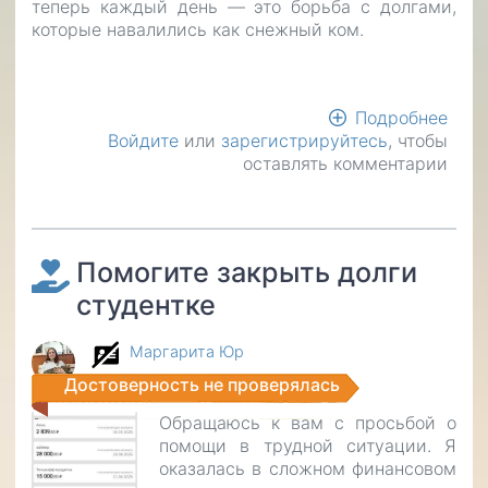
теперь каждый день — это борьба с долгами,
которые навалились как снежный ком.
Подробнее
о
Войдите
или
зарегистрируйтесь
, чтобы
От
оставлять комментарии
маш
в
кюв
до
бесс
Помогите закрыть долги
ноче
студентке
с
мыс
о
Маргарита Юр
ребе
Достоверность не проверялась
Обращаюсь к вам с просьбой о
помощи в трудной ситуации. Я
оказалась в сложном финансовом