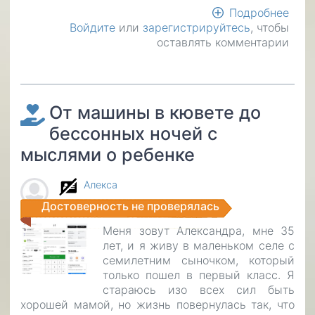
Подробнее
о
Войдите
или
зарегистрируйтесь
, чтобы
Про
оставлять комментарии
о
пом
пож
закр
мик
От машины в кювете до
бессонных ночей с
мыслями о ребенке
Алексa
Достоверность не проверялась
Меня зовут Александра, мне 35
лет, и я живу в маленьком селе с
семилетним сыночком, который
только пошел в первый класс. Я
стараюсь изо всех сил быть
хорошей мамой, но жизнь повернулась так, что