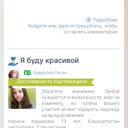
Подробнее
о
Войдите
или
зарегистрируйтесь
, чтобы
На
оставлять комментарии
прои
клав
для
инва
Я буду красивой
Кадырова Оксан…
Достоверность подтверждена
Обратите внимание. Любой
нуждается в возможности, мир не
изменить, но толика вашего
участия может подарить надежду
на выздоровление!
Карина Кадырова, 13 лет, Башкортостан
республика, Стерлитамак.