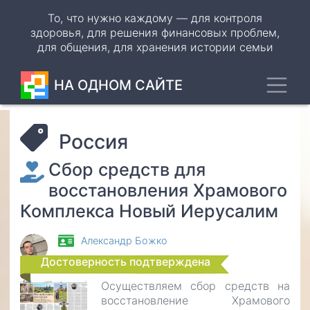
Перейти
То, что нужно каждому — для контроля
к
здоровья, для решения финансовых проблем,
основному
для общения, для хранения истории семьи
содержанию
Toggl
НА ОДНОМ САЙТЕ
Россия
Сбор средств для
восстановления Храмового
Комплекса Новый Иерусалим
Александр Божко
Достоверность подтверждена
Осуществляем сбор средств на
восстановление Храмового