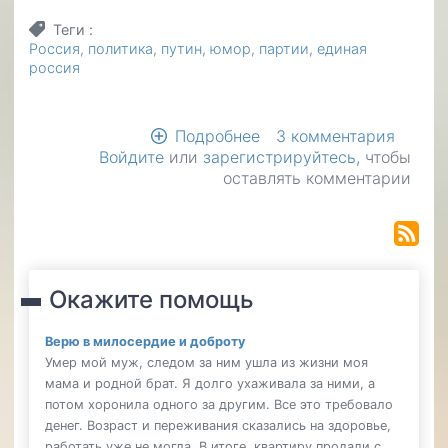
Теги
Россия
политика
путин
юмор
партии
единая
россия
Подробнее
о
3 комментария
Войдите
или
зарегистрируйтесь
Голосуй
, чтобы
оставлять комментарии
за
Единую
Россию!
Окажите помощь
Верю в милосердие и доброту
Умер мой муж, следом за ним ушла из жизни моя
мама и родной брат. Я долго ухаживала за ними, а
потом хоронила одного за другим. Все это требовало
денег. Возраст и переживания сказались на здоровье,
работать уже не могла. В итоге, квартиру продали с