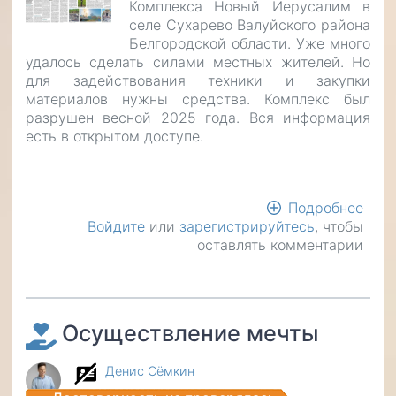
Комплекса Новый Иерусалим в
селе Сухарево Валуйского района
Белгородской области. Уже много
удалось сделать силами местных жителей. Но
для задействования техники и закупки
материалов нужны средства. Комплекс был
разрушен весной 2025 года. Вся информация
есть в открытом доступе.
Подробнее
о
Войдите
или
зарегистрируйтесь
, чтобы
Сбо
оставлять комментарии
сред
для
восс
Хра
Комп
Осуществление мечты
Нов
Иер
Денис Сёмкин