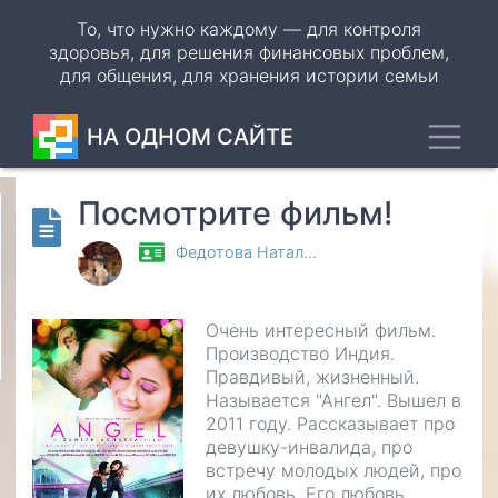
Перейти
То, что нужно каждому — для контроля
к
здоровья, для решения финансовых проблем,
основному
для общения, для хранения истории семьи
содержанию
Toggl
НА ОДНОМ САЙТЕ
Посмотрите фильм!
Odnoklassniki
Федотова Натал…
VK
WhatsApp
Очень интересный фильм.
Производство Индия.
Telegram
Правдивый, жизненный.
Называется "Ангел". Вышел в
2011 году. Рассказывает про
девушку-инвалида, про
встречу молодых людей, про
их любовь. Его любовь