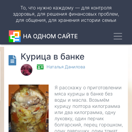
Перейти
То, что нужно каждому — для контроля
к
здоровья, для решения финансовых проблем,
основному
для общения, для хранения истории семьи
содержанию
Toggl
НА ОДНОМ САЙТЕ
Курица в банке
Odnoklassniki
Наталья Данилова
VK
WhatsApp
Я расскажу о приготовлении
мяса курицы в банке без
Telegram
воды и масла. Возьмём
курицу полтора килограмма
или два килограмма, одну
луковку, один перчик
болгарский, перец горошком,
одну лаврушку, один томат,