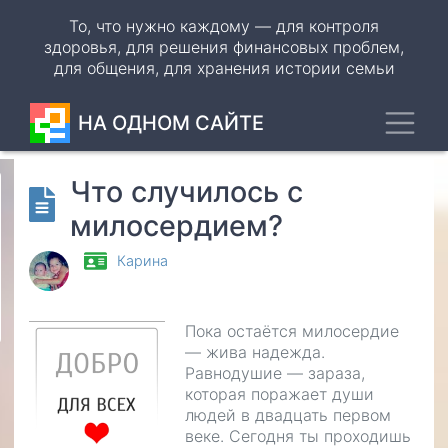
Перейти
То, что нужно каждому — для контроля
к
здоровья, для решения финансовых проблем,
основному
для общения, для хранения истории семьи
содержанию
Toggl
НА ОДНОМ САЙТЕ
Что случилось с
Odnoklassniki
милосердием?
VK
Карина
WhatsApp
Telegram
Пока остаётся милосердие
— жива надежда.
Равнодушие — зараза,
которая поражает души
людей в двадцать первом
веке. Сегодня ты проходишь