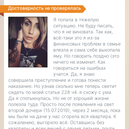
Достоверность не проверялась
Я попала в тяжелую
ситуацию. Не буду писать,
что я не виновата. Так как,
всё-таки это я из-за
финансовых проблем в семье
влезла и сама себе выкопала
яму. Но говорить поздно (это
ничего не изменит. Как
говориться на ошибках
учатся. Да, я знаю
совершила преступление и готова понести
наказание. Но узнав сколько мне теперь светит
сидеть по моей статье 228 ч4. я схожу с ума.
Да я спотыкнулась. Но не от хорошей жизни
полезла туда. Просто после появления на свет
второй дочери (15.07.2019), через 2 месяца, пока
мы были на даче у нас сгорела вся квартира. К
сожалению, выгорело всё. Оставшись без
квартиры и всех вещей с двумя детьми, почти