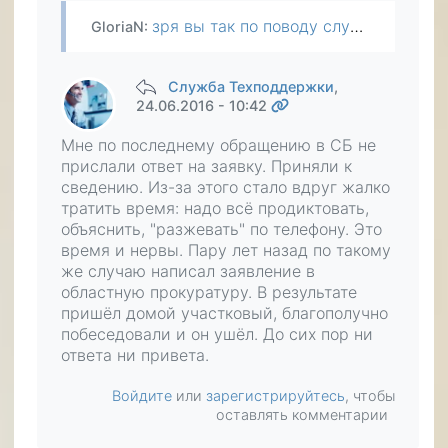
зря вы так по поводу службы безопасности банка. очень даже стоит сообщить им о том, что с такого-то номера приходит такой-то текст от их имени. банк вполне может участвовать в борьбе с мошенниками. …
GloriaN
:
Служба Техподдержки
,
24.06.2016 - 10:42
Мне по последнему обращению в СБ не
прислали ответ на заявку. Приняли к
сведению. Из-за этого стало вдруг жалко
тратить время: надо всё продиктовать,
объяснить, "разжевать" по телефону. Это
время и нервы. Пару лет назад по такому
же случаю написал заявление в
областную прокуратуру. В результате
пришёл домой участковый, благополучно
побеседовали и он ушёл. До сих пор ни
ответа ни привета.
Войдите
или
зарегистрируйтесь
, чтобы
оставлять комментарии