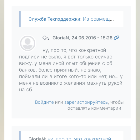
Из совмещения ничего не получилось. Был опыт. Я писал об этом выше. И ещё: в этот раз мошенники не подписались конкретным банком. Не было подписи "Сбербанк" или "ВТБ" или "ПриватБанк". Вы предлагаете…
Служба Техподдержки
:
GloriaN
, 24.06.2016 - 15:28
ну, про то, что конкретной
подписи не было, я вот только сейчас
вижу. у меня иной опыт общения с сб
банков. более приятный. не знаю,
поймали ли в итоге кого-то или нет, но... у
меня не возникло желания махнуть рукой
на сб.
Войдите
или
зарегистрируйтесь
, чтобы
оставлять комментарии
ну, про то, что конкретной подписи не было, я вот только сейчас вижу. у меня иной опыт общения с сб банков. более приятный. не знаю, поймали ли в итоге кого-то или нет, но... у меня не возникло…
GloriaN
: