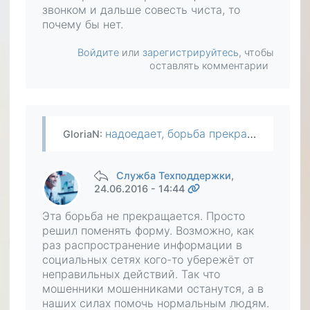
звонком и дальше совесть чиста, то
почему бы нет.
Войдите
или
зарегистрируйтесь
, чтобы
оставлять комментарии
надоедает, борьба прекращается, мошенники чувствуют себя все лучше и лучше. ну, не знаю :) как бы я тоже не всегда побегу бороться за правду и справедливость (уже набегалась и тоже надоело), но если…
GloriaN
:
Служба Техподдержки
,
24.06.2016 - 14:44
Эта борьба не прекращается. Просто
решил поменять форму. Возможно, как
раз распространение информации в
социальных сетях кого-то убережёт от
неправильных действий. Так что
мошенники мошенниками останутся, а в
наших силах помочь нормальным людям.