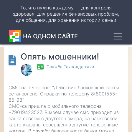
Перейти
То, что нужно каждому — для контроля
к
здоровья, для решения финансовых проблем,
основному
для общения, для хранения истории семьи
содержанию
Toggl
НА ОДНОМ САЙТЕ
Опять мошенники!
Odnoklassniki
Служба Техподдержки
VK
WhatsApp
СМС на телефоне: "Действие банковской карты
остановлено! Справки по телефону 8(800)555-
Telegram
85-98"
СМС-ка пришла с мобильного телефона
+79019423527. В моём случае смс приходит из
банка совсем с другого номера, на банковской
карте указаны совершенно другие телефонные
номера. В службу безопасности банка можно