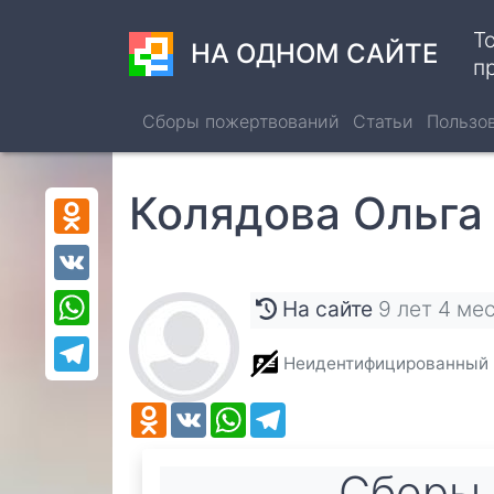
Перейти
Т
к
НА ОДНОМ САЙТЕ
п
основному
содержанию
Сборы пожертвований
Статьи
Пользо
Колядова Ольга
Odnoklassniki
VK
WhatsApp
На сайте
9 лет 4 ме
Telegram
Неидентифицированный
Odnoklassniki
VK
WhatsApp
Telegram
Cборы 