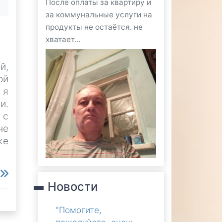
После оплаты за квартиру и
за коммунальные услуги на
продукты не остаётся. не
хватает...
й,
ой
 я
и.
 с
не
же
е
Новости
"Помогите,