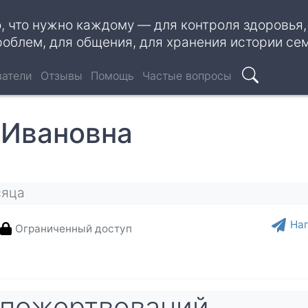
о, что нужно каждому — для контроля здоровья
роблем, для общения, для хранения истории се
ватели
Отзывы
Помощь
Частые вопросы
Поиск
 Ивановна
сяца
На
Ограниченный доступ
пожертвований