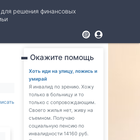
, для решения финансовых
мьи
Footer
User
account
Окажите помощь
menu
Хоть иди на улицу, ложись и
умирай
Я инвалид по зрению. Хожу
только в больницу и то
писать
только с сопровождающим.
Своего жилья нет, живу на
съемном. Получаю
социальную пенсию по
инвалидности 14160 руб.