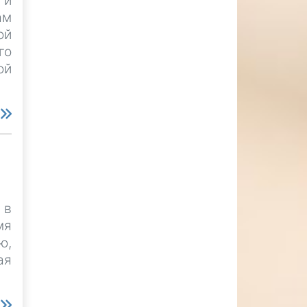
 и
ам
ой
го
ой
е
 в
мя
ю,
ая
е