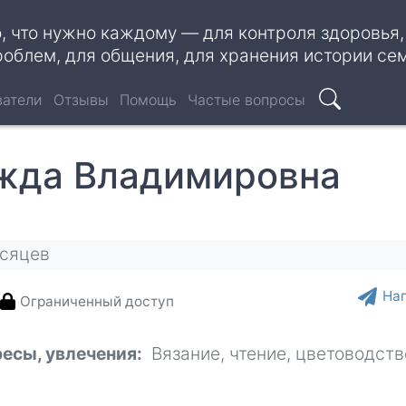
о, что нужно каждому — для контроля здоровья
роблем, для общения, для хранения истории се
ватели
Отзывы
Помощь
Частые вопросы
Поиск
жда Владимировна
есяцев
На
Ограниченный доступ
ресы, увлечения
Вязание, чтение, цветоводств