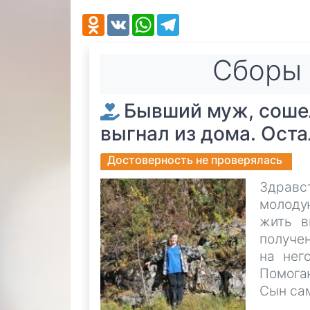
Odnoklassniki
VK
WhatsApp
Telegram
Cборы 
Бывший муж, соше
выгнал из дома. Оста
Достоверность не проверялась
Здрав
молоду
жить в
получен
на нег
Помогаю
Сын са