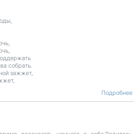
оды,
очь,
очь,
 поддержать
ва собрать.
ной зажжет,
 жжет,
Подробне