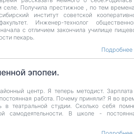
время рассказать немного о себе.Родилась
м селе. Получила престижное , по тем времен
сибирский институт советской кооперативн
факультет. Инженер-технолог общественно
 Сначала с отличием закончила училище пищев
ости пекарь.
Подробне
енной эпопеи.
районный центр. Я теперь методист. Зарплата
 постоянная работа. Почему приняли? Я во вре
ь в театральной студии. Сколько себя помн
ой самодеятельности. В школе - постоянн
Подробне