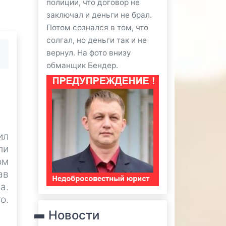
полиции, что договор не
заключал и деньги не брал.
Потом сознался в том, что
солгал, но деньги так и не
вернул. На фото внизу
обманщик Бендер.
ил
ли
ом
ав
а.
о.
Новости