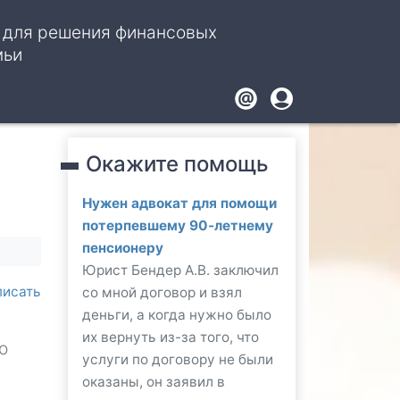
, для решения финансовых
мьи
Footer
User
account
Окажите помощь
menu
Нужен адвокат для помощи
потерпевшему 90-летнему
пенсионеру
Юрист Бендер А.В. заключил
писать
со мной договор и взял
деньги, а когда нужно было
их вернуть из-за того, что
о
услуги по договору не были
оказаны, он заявил в