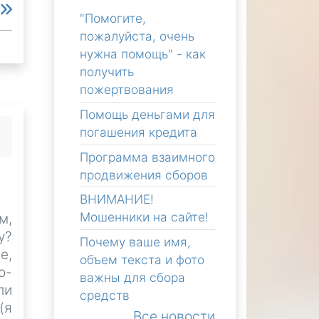
е
"Помогите,
пожалуйста, очень
нужна помощь" - как
получить
пожертвования
Помощь деньгами для
погашения кредита
Программа взаимного
продвижения сборов
ВНИМАНИЕ!
Мошенники на сайте!
м,
у?
Почему ваше имя,
е,
объем текста и фото
о-
важны для сбора
ли
средств
(я
Все новости