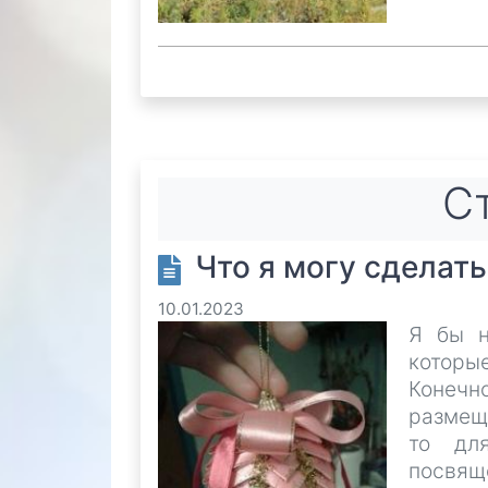
Ст
Что я могу сделать
10.01.2023
Я бы н
которы
Конечн
размеще
то дл
посвяще