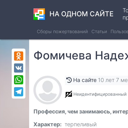
Перейти
Т
к
НА ОДНОМ САЙТЕ
п
основному
содержанию
Сборы пожертвований
Статьи
Пользо
Фомичева Наде
Odnoklassniki
VK
WhatsApp
На сайте
10 лет 7 м
Telegram
Неидентифицированный
Профессия, чем занимаюсь, инте
Характер
терпеливый