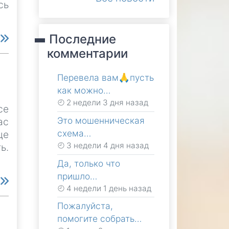
сь
Последние
е
комментарии
Перевела вам🙏пусть
как можно…
2 недели 3 дня назад
се
Это мошенническая
ас
схема…
ще
3 недели 4 дня назад
ь.
Да, только что
пришло…
е
4 недели 1 день назад
Пожалуйста,
помогите собрать…