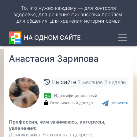
Перейти
То, что нужно каждому — для контроля
к
здоровья, для решения финансовых проблем,
основному
для общения, для хранения истории семьи
содержанию
Toggl
НА ОДНОМ САЙТЕ
Анастасия Зарипова
Odnoklassniki
VK
На сайте
7 месяцев 2 недели
WhatsApp
Идентифицированный
Telegram
Ограниченный доступ
Написать
Профессия, чем занимаюсь, интересы,
увлечения
Домохозяйка. Нахожусь в декрете.